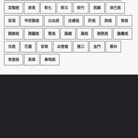
宮頸癌
屏東
彰化
新北
新竹
桃園
淋巴癌
澎湖
甲狀腺癌
白血病
皮膚癌
肝癌
肺癌
胃癌
胰腺癌
胰臟癌
腎癌
腦瘤
腸癌
膀胱癌
膽囊癌
舌癌
花蓮
苗栗
血管瘤
連江
金門
雲林
食道癌
高雄
鼻咽癌