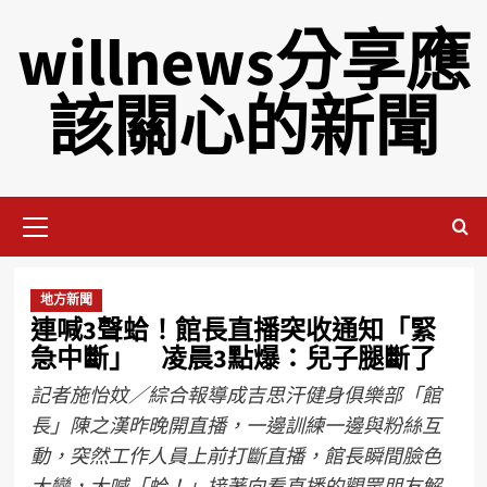
willnews分享應
該關心的新聞
地方新聞
連喊3聲蛤！館長直播突收通知「緊
急中斷」 凌晨3點爆：兒子腿斷了
記者施怡妏／綜合報導成吉思汗健身俱樂部「館
長」陳之漢昨晚開直播，一邊訓練一邊與粉絲互
動，突然工作人員上前打斷直播，館長瞬間臉色
大變，大喊「蛤！」接著向看直播的觀眾朋友解