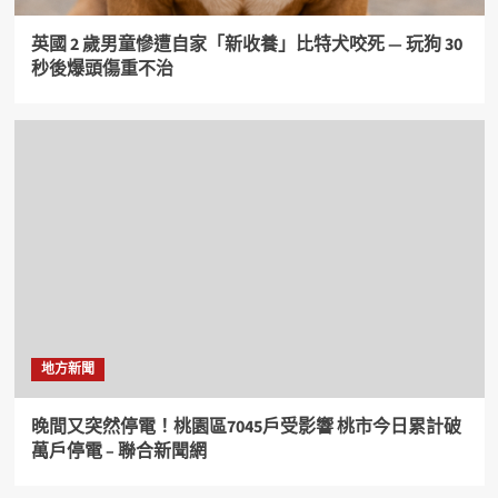
英國 2 歲男童慘遭自家「新收養」比特犬咬死 — 玩狗 30
秒後爆頭傷重不治
地方新聞
晚間又突然停電！桃園區7045戶受影響 桃市今日累計破
萬戶停電 – 聯合新聞網