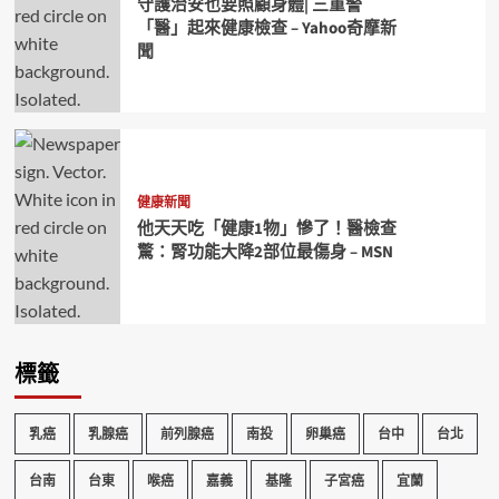
守護治安也要照顧身體| 三重警
「醫」起來健康檢查 – Yahoo奇摩新
聞
健康新聞
他天天吃「健康1物」慘了！醫檢查
驚：腎功能大降2部位最傷身 – MSN
標籤
乳癌
乳腺癌
前列腺癌
南投
卵巢癌
台中
台北
台南
台東
喉癌
嘉義
基隆
子宮癌
宜蘭