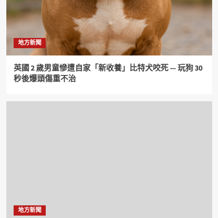
地方新聞
英國 2 歲男童慘遭自家「新收養」比特犬咬死 — 玩狗 30
秒後爆頭傷重不治
地方新聞