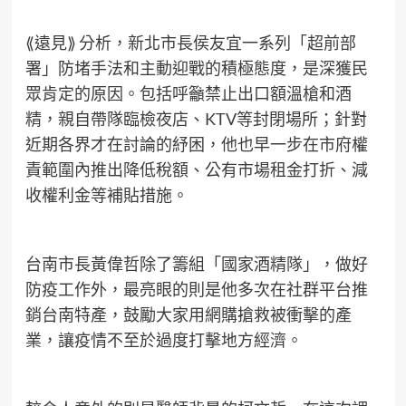
⟪遠見⟫ 分析，新北市長侯友宜一系列「超前部
署」防堵手法和主動迎戰的積極態度，是深獲民
眾肯定的原因。包括呼籲禁止出口額溫槍和酒
精，親自帶隊臨檢夜店、KTV等封閉場所；針對
近期各界才在討論的紓困，他也早一步在市府權
責範圍內推出降低稅額、公有市場租金打折、減
收權利金等補貼措施。
台南市長黃偉哲除了籌組「國家酒精隊」，做好
防疫工作外，最亮眼的則是他多次在社群平台推
銷台南特產，鼓勵大家用網購搶救被衝擊的產
業，讓疫情不至於過度打擊地方經濟。