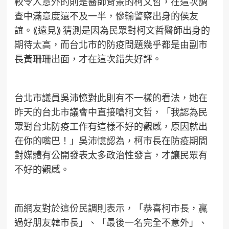
較令人意外的則是醫師背景的柯文哲，在這次調
查中滿意度還不及一半，慘輸警察出身的侯友
誼。⟪遠見⟫ 猜測是因為民眾對柯文哲醫師出身的
期待太高，而台北市的防疫問題幾乎都是由副市
長黃珊珊出面，才在這次錯失好評。
台北市議員吳沛憶對此則有不一樣的看法，她在
昨天的台北市議會中直接嗆柯文哲，「我認為民
眾對台北防疫工作有這樣不好的觀感，原因就出
在你的嘴巴！」吳沛憶認為，柯市長在防疫期間
對媒體有公開發表太多政治性發言，才讓民眾有
不好的觀感。
而網友對於這份民調則表示，「恭喜柯市長，贏
過好朋友韓市長」、「最後一名完全不意外」、