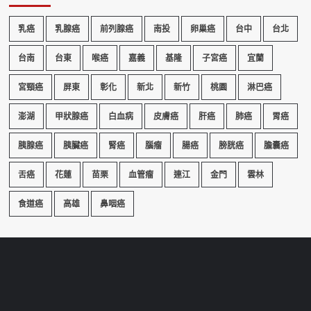
乳癌
乳腺癌
前列腺癌
南投
卵巢癌
台中
台北
台南
台東
喉癌
嘉義
基隆
子宮癌
宜蘭
宮頸癌
屏東
彰化
新北
新竹
桃園
淋巴癌
澎湖
甲狀腺癌
白血病
皮膚癌
肝癌
肺癌
胃癌
胰腺癌
胰臟癌
腎癌
腦瘤
腸癌
膀胱癌
膽囊癌
舌癌
花蓮
苗栗
血管瘤
連江
金門
雲林
食道癌
高雄
鼻咽癌