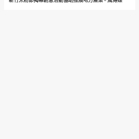
新竹米粉節揭幕創意活動協助推展地方產業 – 風傳媒