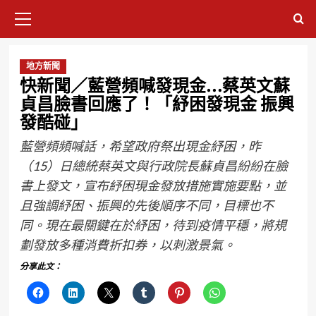
地方新聞
快新聞／藍營頻喊發現金…蔡英文蘇
貞昌臉書回應了！「紓困發現金 振興
發酷碰」
藍營頻頻喊話，希望政府祭出現金紓困，昨
（15）日總統蔡英文與行政院長蘇貞昌紛紛在臉
書上發文，宣布紓困現金發放措施實施要點，並
且強調紓困、振興的先後順序不同，目標也不
同。現在最關鍵在於紓困，待到疫情平穩，將規
劃發放多種消費折扣券，以刺激景氣。
分享此文：