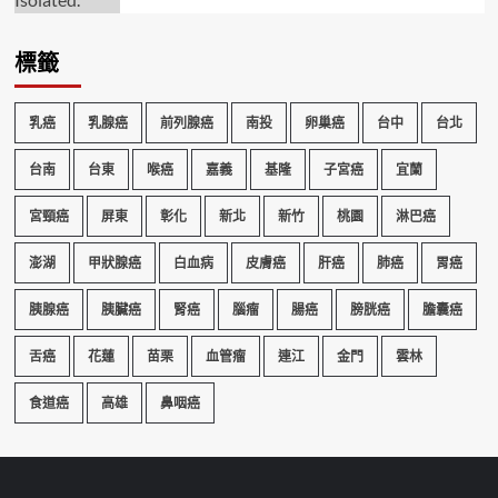
標籤
乳癌
乳腺癌
前列腺癌
南投
卵巢癌
台中
台北
台南
台東
喉癌
嘉義
基隆
子宮癌
宜蘭
宮頸癌
屏東
彰化
新北
新竹
桃園
淋巴癌
澎湖
甲狀腺癌
白血病
皮膚癌
肝癌
肺癌
胃癌
胰腺癌
胰臟癌
腎癌
腦瘤
腸癌
膀胱癌
膽囊癌
舌癌
花蓮
苗栗
血管瘤
連江
金門
雲林
食道癌
高雄
鼻咽癌