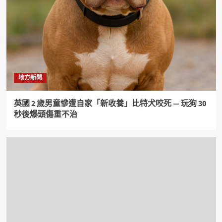
地方新聞
英國 2 歲男童慘遭自家「新收養」比特犬咬死 — 玩狗 30
秒後爆頭傷重不治