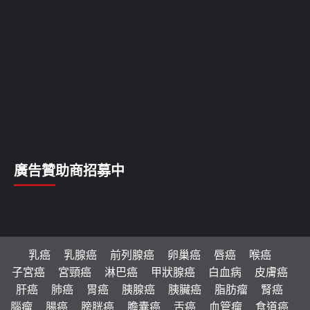
廣告贊助商招募中
乳癌
乳腺癌
前列腺癌
卵巢癌
唇癌
喉癌
子宮癌
宮頸癌
淋巴癌
甲狀腺癌
白血病
皮膚癌
肝癌
肺癌
胃癌
胰腺癌
胰臟癌
脂肪瘤
腎癌
腦瘤
腸癌
膀胱癌
膽囊癌
舌癌
血管瘤
食道癌