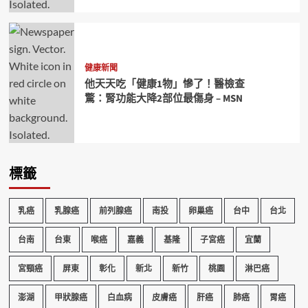
健康新聞
他天天吃「健康1物」慘了！醫檢查
驚：腎功能大降2部位最傷身 – MSN
標籤
乳癌
乳腺癌
前列腺癌
南投
卵巢癌
台中
台北
台南
台東
喉癌
嘉義
基隆
子宮癌
宜蘭
宮頸癌
屏東
彰化
新北
新竹
桃園
淋巴癌
澎湖
甲狀腺癌
白血病
皮膚癌
肝癌
肺癌
胃癌