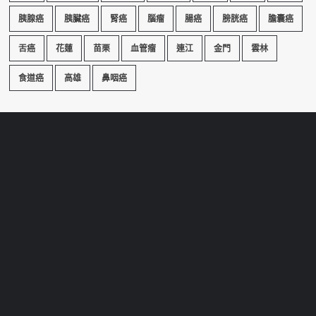
胰腺癌
胰臟癌
腎癌
腦瘤
腸癌
膀胱癌
膽囊癌
舌癌
花蓮
苗栗
血管瘤
連江
金門
雲林
食道癌
高雄
鼻咽癌