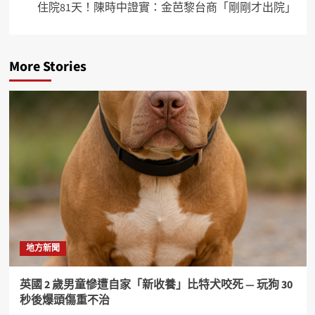
住院81天！陳時中證實：金芭黎台商「剛剛才出院」
More Stories
地方新聞
英國 2 歲男童慘遭自家「新收養」比特犬咬死 — 玩狗 30
秒後爆頭傷重不治