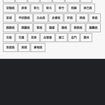
宮頸癌
屏東
彰化
新北
新竹
桃園
淋巴癌
澎湖
甲狀腺癌
白血病
皮膚癌
肝癌
肺癌
胃癌
胰腺癌
胰臟癌
腎癌
腦瘤
腸癌
膀胱癌
膽囊癌
舌癌
花蓮
苗栗
血管瘤
連江
金門
雲林
食道癌
高雄
鼻咽癌