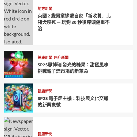
地方新聞
英國 2 歲男童慘遭自家「新收養」比
特犬咬死 — 玩狗 30 秒後爆頭傷重不
治
健康新聞
癌症新聞
SP2S思博瑞 發光的糖果：甜蜜風味
挑戰電子煙市場的新革命
健康新聞
SP2S 電子煙主機：科技與文化交織
的新興象徵
健康新聞