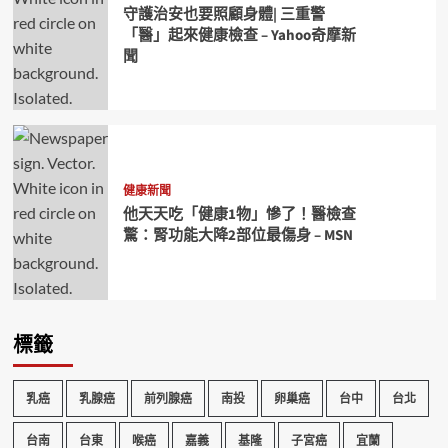
守護治安也要照顧身體| 三重警
「醫」起來健康檢查 – Yahoo奇摩新
聞
健康新聞
他天天吃「健康1物」慘了！醫檢查
驚：腎功能大降2部位最傷身 – MSN
標籤
乳癌
乳腺癌
前列腺癌
南投
卵巢癌
台中
台北
台南
台東
喉癌
嘉義
基隆
子宮癌
宜蘭