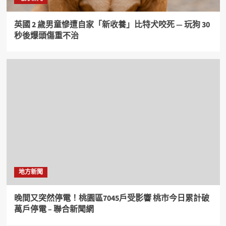
英國 2 歲男童慘遭自家「新收養」比特犬咬死 — 玩狗 30
秒後爆頭傷重不治
地方新聞
晚間又突然停電！桃園區7045戶受影響 桃市今日累計破
萬戶停電 – 聯合新聞網