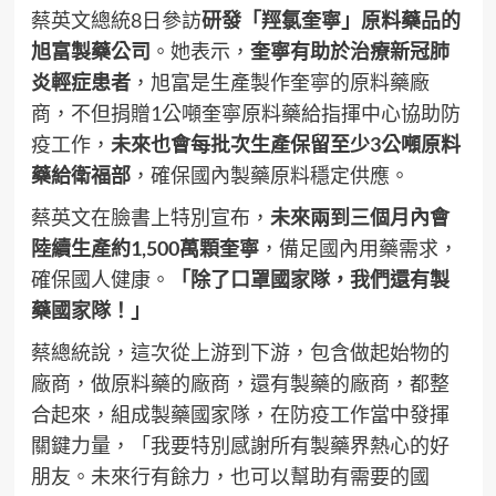
蔡英文總統8日參訪
研發「羥氯奎寧」原料藥品的
旭富製藥公司
。她表示，
奎寧有助於治療新冠肺
炎輕症患者
，旭富是生產製作奎寧的原料藥廠
商，不但捐贈1公噸奎寧原料藥給指揮中心協助防
疫工作，
未來也會每批次生產保留至少3公噸原料
藥給衛福部
，確保國內製藥原料穩定供應。
蔡英文在臉書上特別宣布，
未來兩到三個月內會
陸續生產約1,500萬顆奎寧
，備足國內用藥需求，
確保國人健康。
「除了口罩國家隊，我們還有製
藥國家隊！」
蔡總統說，這次從上游到下游，包含做起始物的
廠商，做原料藥的廠商，還有製藥的廠商，都整
合起來，組成製藥國家隊，在防疫工作當中發揮
關鍵力量，「我要特別感謝所有製藥界熱心的好
朋友。未來行有餘力，也可以幫助有需要的國