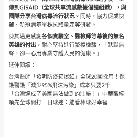
傳到GISAID（全球共享流感數據倡議組織），與
國際分享台灣病毒流行狀況。
同時，協力促成快
篩、新冠病毒單株抗體量產等研發。
陳其邁更感謝
各個實驗室、醫檢師等幕後的無名
英雄的付出
，耐心堅持進行繁複檢驗，「默默無
聲，卻一心用專業守護人民的健康。」
延伸閱讀：
台灣醫師「發明防疫箱爆紅」全球20國採用！保
護醫護「減少95%飛沫污染」成本只要2千
「台灣達成了美國無法做到的壯舉！」中華職棒
領先全球開打 日球迷：能看棒球好幸福