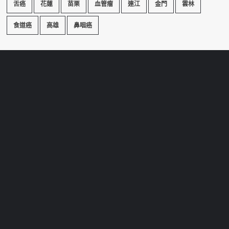
舌癌
花蓮
苗栗
血管瘤
連江
金門
雲林
食道癌
高雄
鼻咽癌