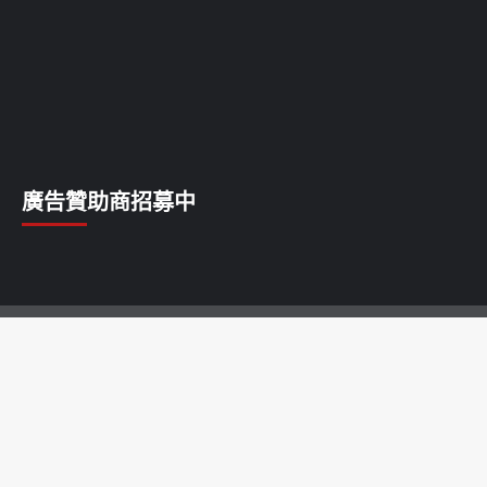
廣告贊助商招募中
乳癌
乳腺癌
前列腺癌
卵巢癌
唇癌
喉癌
子宮癌
宮頸癌
淋巴癌
甲狀腺癌
白血病
皮膚癌
肝癌
肺癌
胃癌
胰腺癌
胰臟癌
脂肪瘤
腎癌
腦瘤
腸癌
膀胱癌
膽囊癌
舌癌
血管瘤
食道癌
骨癌
鱗癌
鼻咽癌