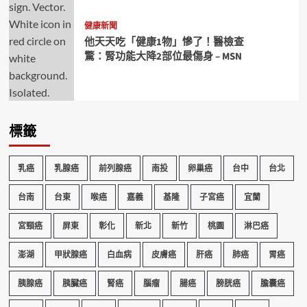
健康新聞
他天天吃「健康1物」慘了！醫檢查
驚：腎功能大降2部位最傷身 – MSN
標籤
乳癌
乳腺癌
前列腺癌
南投
卵巢癌
台中
台北
台南
台東
喉癌
嘉義
基隆
子宮癌
宜蘭
宮頸癌
屏東
彰化
新北
新竹
桃園
淋巴癌
澎湖
甲狀腺癌
白血病
皮膚癌
肝癌
肺癌
胃癌
胰腺癌
胰臟癌
腎癌
腦瘤
腸癌
膀胱癌
膽囊癌