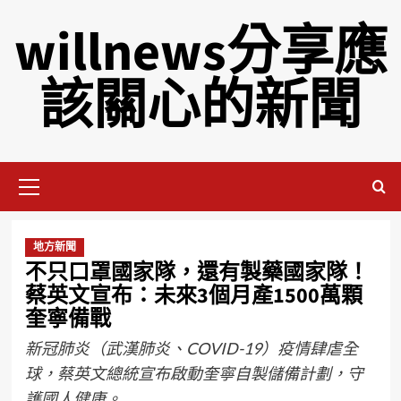
willnews分享應
該關心的新聞
地方新聞
不只口罩國家隊，還有製藥國家隊！
蔡英文宣布：未來3個月產1500萬顆
奎寧備戰
新冠肺炎（武漢肺炎、COVID-19）疫情肆虐全
球，蔡英文總統宣布啟動奎寧自製儲備計劃，守
護國人健康。