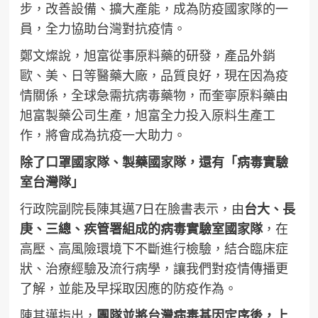
步，改善設備、擴大產能，成為防疫國家隊的一
員，全力協助台灣對抗疫情。
鄭文燦說，旭富從事原料藥的研發，產品外銷
歐、美、日等醫藥大廠，品質良好，現在因為疫
情關係，全球急需抗病毒藥物，而奎寧原料藥由
旭富製藥公司生產，旭富全力投入原料生產工
作，將會成為抗疫一大助力。
除了口罩國家隊、製藥國家隊，還有「病毒實驗
室台灣隊」
行政院副院長陳其邁7日在臉書表示，由
台大、長
庚、三總、疾管署組成的病毒實驗室國家隊
，在
高壓、高風險環境下不斷進行檢驗，結合臨床症
狀、治療經驗及流行病學，讓我們對疫情傳播更
了解，並能及早採取因應的防疫作為。
陳其邁指出，
團隊並
將台灣病毒基因定序後，上