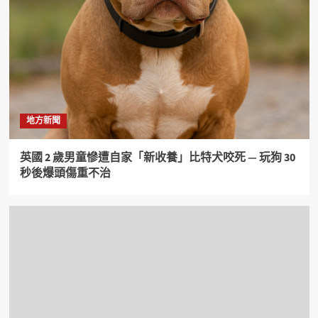
地方新聞
英國 2 歲男童慘遭自家「新收養」比特犬咬死 — 玩狗 30
秒後爆頭傷重不治