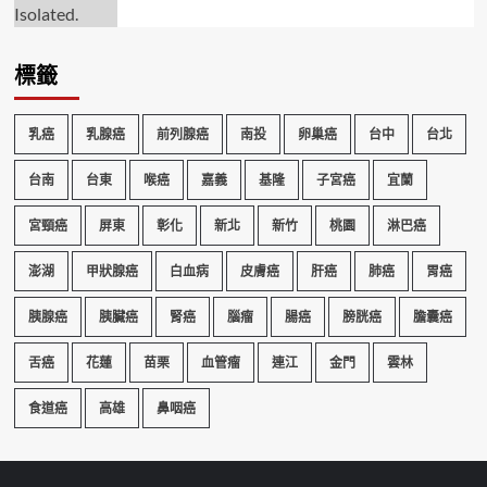
標籤
乳癌
乳腺癌
前列腺癌
南投
卵巢癌
台中
台北
台南
台東
喉癌
嘉義
基隆
子宮癌
宜蘭
宮頸癌
屏東
彰化
新北
新竹
桃園
淋巴癌
澎湖
甲狀腺癌
白血病
皮膚癌
肝癌
肺癌
胃癌
胰腺癌
胰臟癌
腎癌
腦瘤
腸癌
膀胱癌
膽囊癌
舌癌
花蓮
苗栗
血管瘤
連江
金門
雲林
食道癌
高雄
鼻咽癌