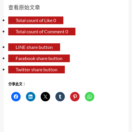
查看原始文章
Total count of Like
0
Total count of Comment
0
LINE share button
Facebook share button
Twitter share button
分享此文：