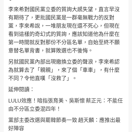
李來希對國民黨立委的質詢大感失望，直言早沒
有期待了，更批國民黨是一群毫無戰力的反對
黨，李來希說，一堆朋友現在還不死心，但現在
看到這樣的奇幻式的質詢，應該知道他為什麼在
第一時間就反對那份不分區名單，自始至終不願
意替名單背書，就算敗選也不後悔。
另就國民黨內部出現撤換立委的聲浪，李來希認
為就算去了「親親」，來了個「車車」，有什麼
不同？令他直嘆「沒救了」。
延伸閱讀：
LULU效應！暗指張育美、吳斯懷 蔡正元：不能任
由不分區立委混四年！
黨部主委改選與罷韓節奏一致 趙天麟：應推出最
好陣容