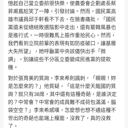
憶起自己當立委前很快樂，使農委會企劃處長蔡
昇甫尷尬笑了一陣，引發討論。然而，國民黨高
雄市議員邱于軒看不下去，在臉書痛批，「國民
黨還未從總統敗選陰影中走出，還有罷韓風暴也
是進行式，一時很難馬上振作重拾民心，然而，
我們看到立院前輩的表現有如防疫破口，讓基層
大失所望」，她呼籲黨中央該儘快出手「微
調」，別讓這些不分區立委變成民進黨的提款
機。
對於張育美的質詢，李來希則諷刺，「親親！妳
是怎麼來的？」他質疑，「這是什麼天龍國的質
詢？就只有38席，其中還有這種奇葩，是誰決定
的？中常會？中常會的成員難不成荷包滿滿，腦
袋空空？」李來希感嘆，怎麼想也想不通這種不
世出的奇葩也能端上檯面，沒救了，真的沒救
了。