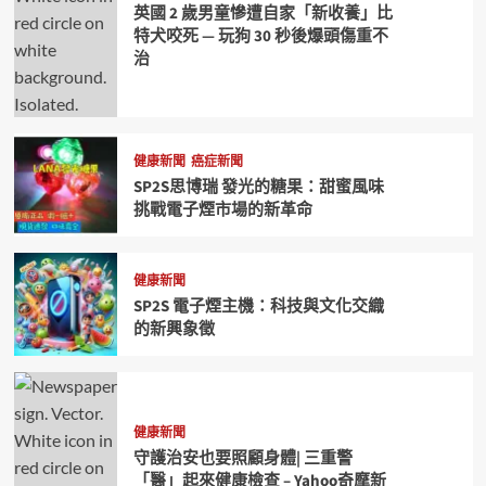
英國 2 歲男童慘遭自家「新收養」比
特犬咬死 — 玩狗 30 秒後爆頭傷重不
治
健康新聞
癌症新聞
SP2S思博瑞 發光的糖果：甜蜜風味
挑戰電子煙市場的新革命
健康新聞
SP2S 電子煙主機：科技與文化交織
的新興象徵
健康新聞
守護治安也要照顧身體| 三重警
「醫」起來健康檢查 – Yahoo奇摩新