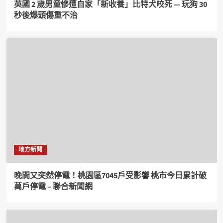
英國 2 歲男童慘遭自家「新收養」比特犬咬死 — 玩狗 30
秒後爆頭傷重不治
地方新聞
晚間又突然停電！桃園區7045戶受影響 桃市今日累計破
萬戶停電 – 聯合新聞網