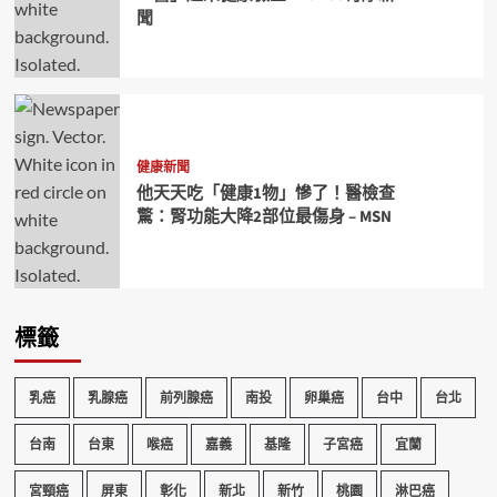
聞
健康新聞
他天天吃「健康1物」慘了！醫檢查
驚：腎功能大降2部位最傷身 – MSN
標籤
乳癌
乳腺癌
前列腺癌
南投
卵巢癌
台中
台北
台南
台東
喉癌
嘉義
基隆
子宮癌
宜蘭
宮頸癌
屏東
彰化
新北
新竹
桃園
淋巴癌