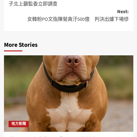
子北上籲監委立即調查
Next:
女韓粉PO文指陳菊貪汙500億 判決出爐下場慘
More Stories
地方新聞