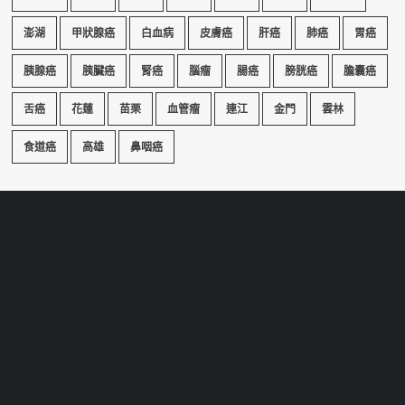
澎湖
甲狀腺癌
白血病
皮膚癌
肝癌
肺癌
胃癌
胰腺癌
胰臟癌
腎癌
腦瘤
腸癌
膀胱癌
膽囊癌
舌癌
花蓮
苗栗
血管瘤
連江
金門
雲林
食道癌
高雄
鼻咽癌