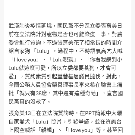
武漢肺炎疫情延燒，國民黨不分區立委張育美日
前在立法院針對寵物是否也可能染疫一事，對農
委會進行質詢。不過張育美花了相當長的時間介
紹自家狗 「Lulu」，過程中，不時語氣高亢大喊
「I love you」、「Lulu親親」、「你看我講到小
Lulu就這麼可愛，所以立委都要養狗，才會可
愛」，質詢素質引起藍營基層議員撻伐。對此，
全國公務人員協會榮譽理事長李來希在臉書上痛
批「就只有38席，其中還有這種奇葩」，直言國
民黨真的沒救了。
張育美13日在立法院質詢時，在PPT簡報中大曬
自家愛犬「Lulu」照片，引發爭議，並在質詢台
上隔空喊話「親親」、「I love you」等，甚至回