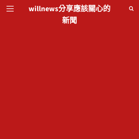
willnews分享應該關心的
willnews分享應
新聞
該關心的新聞