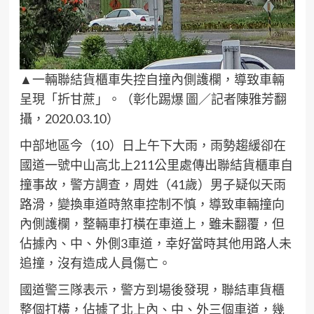
▲一輛聯結貨櫃車失控自撞內側護欄，導致車輛
呈現「折甘蔗」。（彰化踢爆 圖／記者陳雅芳翻
攝，2020.03.10）
中部地區今（10）日上午下大雨，雨勢趨緩卻在
國道一號中山高北上211公里處傳出聯結貨櫃車自
撞事故，警方調查，周姓（41歲）男子疑似天雨
路滑，變換車道時煞車控制不慎，導致車輛撞向
內側護欄，整輛車打橫在車道上，雖未翻覆，但
佔據內、中、外側3車道，幸好當時其他用路人未
追撞，沒有造成人員傷亡。
國道警三隊表示，警方到場後發現，聯結車貨櫃
整個打橫，佔據了北上內、中、外三個車道，幾