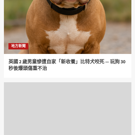
地方新聞
英國 2 歲男童慘遭自家「新收養」比特犬咬死 — 玩狗 30
秒後爆頭傷重不治