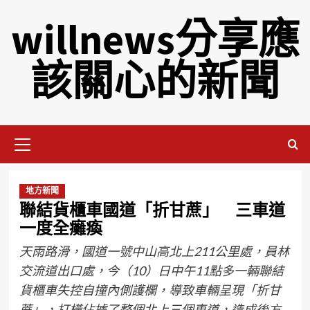
willnews分享應
該關心的新聞
地方新聞
聯結貨櫃車國道「折甘蔗」 三車道
一度全癱瘓
天雨路滑，國道一號中山高北上211公里處，員林
交流道出口處，今（10）日中午11點多一輛聯結
貨櫃車失控自撞內側護欄，導致車輛呈現「折甘
蔗」，打橫佔據了整個北上三個車道，造成後方