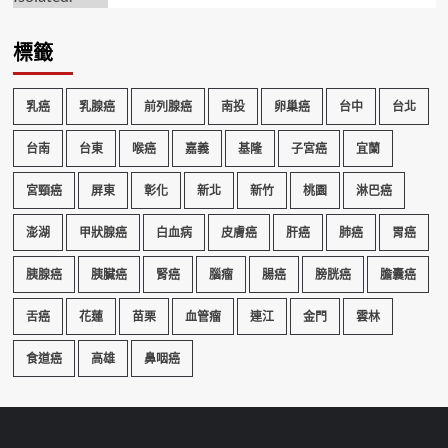
標籤
乳癌
乳腺癌
前列腺癌
南投
卵巢癌
台中
台北
台南
台東
喉癌
嘉義
基隆
子宮癌
宜蘭
宮頸癌
屏東
彰化
新北
新竹
桃園
淋巴癌
澎湖
甲狀腺癌
白血病
皮膚癌
肝癌
肺癌
胃癌
胰腺癌
胰臟癌
腎癌
腦瘤
腸癌
膀胱癌
膽囊癌
舌癌
花蓮
苗栗
血管瘤
連江
金門
雲林
食道癌
高雄
鼻咽癌