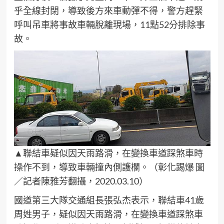
乎全線封閉，導致後方來車動彈不得，警方趕緊
呼叫吊車將事故車輛脫離現場，11點52分排除事
故。
▲聯結車疑似因天雨路滑，在變換車道踩煞車時
操作不到，導致車輛撞內側護欄。（彰化踢爆 圖
／記者陳雅芳翻攝，2020.03.10）
國道第三大隊交通組長張弘杰表示，聯結車41歲
周姓男子，疑似因天雨路滑，在變換車道踩煞車