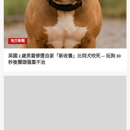
地方新聞
英國 2 歲男童慘遭自家「新收養」比特犬咬死 — 玩狗 30
秒後爆頭傷重不治