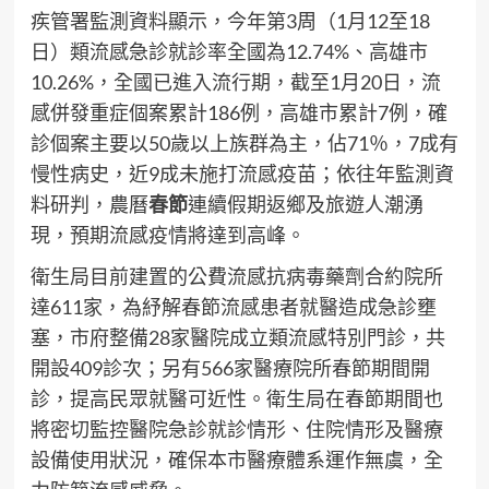
疾管署監測資料顯示，今年第3周（1月12至18
日）類流感急診就診率全國為12.74%、高雄市
10.26%，全國已進入流行期，截至1月20日，流
感併發重症個案累計186例，高雄市累計7例，確
診個案主要以50歲以上族群為主，佔71％，7成有
慢性病史，近9成未施打流感疫苗；依往年監測資
料研判，農曆
春節
連續假期返鄉及旅遊人潮湧
現，預期流感疫情將達到高峰。
衛生局目前建置的公費流感抗病毒藥劑合約院所
達611家，為紓解春節流感患者就醫造成急診壅
塞，市府整備28家醫院成立類流感特別門診，共
開設409診次；另有566家醫療院所春節期間開
診，提高民眾就醫可近性。衛生局在春節期間也
將密切監控醫院急診就診情形、住院情形及醫療
設備使用狀況，確保本市醫療體系運作無虞，全