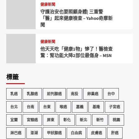
健康新聞
守護治安也要照顧身體| 三重警
「醫」起來健康檢查 – Yahoo奇摩新
聞
健康新聞
他天天吃「健康1物」慘了！醫檢查
驚：腎功能大降2部位最傷身 – MSN
標籤
乳癌
乳腺癌
前列腺癌
南投
卵巢癌
台中
台北
台南
台東
喉癌
嘉義
基隆
子宮癌
宜蘭
宮頸癌
屏東
彰化
新北
新竹
桃園
淋巴癌
澎湖
甲狀腺癌
白血病
皮膚癌
肝癌