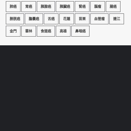
肺癌
胃癌
胰腺癌
胰臟癌
腎癌
腦瘤
腸癌
膀胱癌
膽囊癌
舌癌
花蓮
苗栗
血管瘤
連江
金門
雲林
食道癌
高雄
鼻咽癌