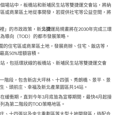
4個場站中，板橋站和新埔民生站等雙捷運交會站，將納
宅區或商業區土地從事開發，若提供社宅等公益空間，將
裡」的市政政策，新
北捷
運局規畫將在2030年完成三環
為導向（TOD）的都市發展策略。
範圍的住宅區或商業區土地，發展商辦、住宅、飯店等，
最高50%增額容積。
個站，包括環狀線的板橋站、新埔民生站等雙捷運交會
一階段，包含新店大坪林、十四張、秀朗橋、景平、景
生、頭前庄、幸福及新北產業園區共14站。
還在緩衝期，直到今年3月底皆為宣導期間，最快4月起接
列為第二階段的TOD策略地區。
庄、十四張站及央北重劃區等大型土地開發區，待配合