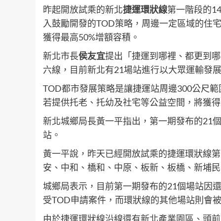
昨起開放試乘的新北
捷運環狀線
第一階段的1
入鼓勵開發的TOD策略，周邊一定區域的住
獲得最高50%增額容積。
新北市長
侯友宜
提出「捷運到哪裡、都更到哪
六線，目前新北有21場站進行以大眾運輸發展
TOD都市發展策略是讓捷運站周邊300公尺
若提供托老、托幼及社宅等公益空間，將獲得
新北城鄉局長黃一平指出，第一期發布的21
站。
黃一平說，昨天已經開放試乘的捷運環狀線第
安、中和、橋和、中原、板新、板橋、新埔民
城鄉局表示，目前第一期發布的21個場站因
受TOD申請案件，而環狀線的其他場站則會被
由於捷運環狀線沿線還有新北產業園區、頭前