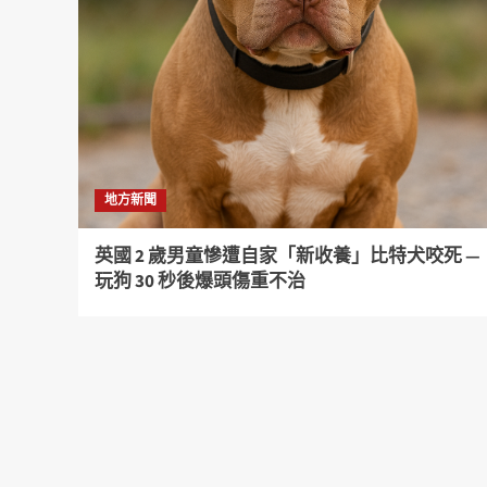
地方新聞
英國 2 歲男童慘遭自家「新收養」比特犬咬死 —
玩狗 30 秒後爆頭傷重不治