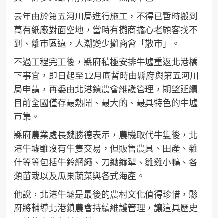
去年由於第五河川局進行施工，不得已暫時搬到
萬有紙廠對面空地，當時有攤商擔心老顧客找不
到、離市區遠，人潮變少攤商會「散市」。
不過工程完工後，縣府積極安排牛墟重返北港橋
下事宜，即日起至12月底暫時由縣府與第五河川
局申請，再委由北港鎮農會維護管理，期望延續
目前全國僅存最熱鬧、最大的、最具特色的牛墟
市集。
縣府農業處長魏勝德表示，農機取代牛隻後，北
港牛墟雖沒有牛隻交易，但販售農具、田產、雜
什等等包括牛鈴網繩、刀鋤鐮犁、雛雞小鴨、各
類苗栽以及瓜果蔬菜與各式海產。
他說，北港牛墟是最後的農村文化值得珍惜，縣
府將輔導北港鎮農會持續維護管理，讓這具歷史