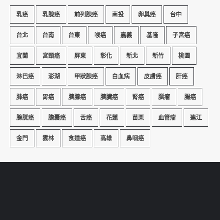
乳癌
乳腺癌
前列腺癌
南投
卵巢癌
台中
台北
台南
台東
喉癌
嘉義
基隆
子宮癌
宜蘭
宮頸癌
屏東
彰化
新北
新竹
桃園
淋巴癌
澎湖
甲狀腺癌
白血病
皮膚癌
肝癌
肺癌
胃癌
胰腺癌
胰臟癌
腎癌
腦瘤
腸癌
膀胱癌
膽囊癌
舌癌
花蓮
苗栗
血管瘤
連江
金門
雲林
食道癌
高雄
鼻咽癌