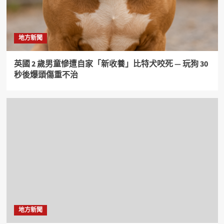
地方新聞
英國 2 歲男童慘遭自家「新收養」比特犬咬死 — 玩狗 30
秒後爆頭傷重不治
地方新聞