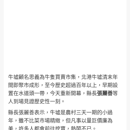
牛墟顧名思義為牛隻買賣市集，北港牛墟清末年
間即聚市成形，至今歷史超過百年以上，早期設
置在水道頭一帶，今天重新開幕，縣長
張麗善
等
人到場見證歷史性一刻。
縣長張麗善表示，牛墟是農村三天一期的小過
年，雖不比菜市場精緻，但凡事以量巨價廉為
美，許多人都會前往挖寶，熱鬧不已。