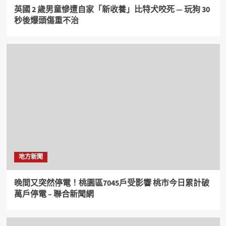
英國 2 歲男童慘遭自家「新收養」比特犬咬死 — 玩狗 30
秒後爆頭傷重不治
地方新聞
晚間又突然停電！桃園區7045戶受影響 桃市今日累計破
萬戶停電 – 聯合新聞網