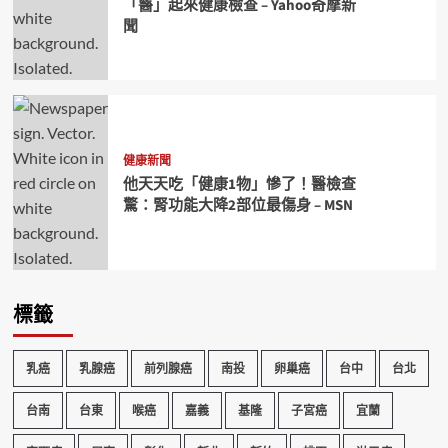
「醫」起來健康檢查 – Yahoo奇摩新
聞
健康新聞
他天天吃「健康1物」慘了！醫檢查
驚：腎功能大降2部位最傷身 – MSN
標籤
乳癌
乳腺癌
前列腺癌
南投
卵巢癌
台中
台北
台南
台東
喉癌
嘉義
基隆
子宮癌
宜蘭