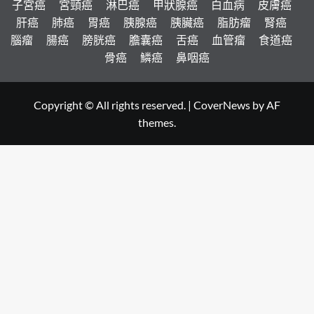
子宮癌
宮頸癌
淋巴癌
甲狀腺癌
白血病
皮膚癌
肝癌
肺癌
胃癌
胰腺癌
胰臟癌
脂肪瘤
腎癌
腦瘤
腸癌
膀胱癌
膽囊癌
舌癌
血管瘤
食道癌
骨癌
鱗癌
鼻咽癌
Copyright © All rights reserved.
|
CoverNews
by AF
themes.