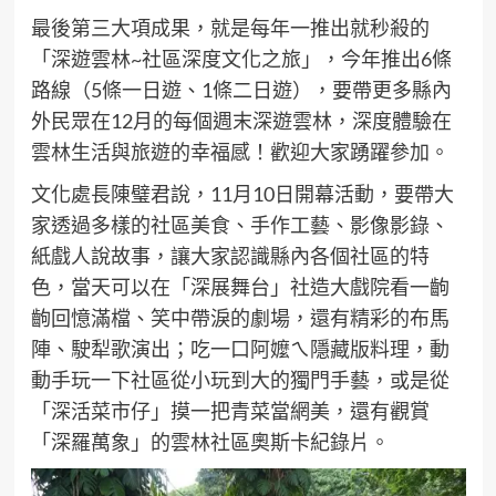
最後第三大項成果，就是每年一推出就秒殺的
「深遊雲林~社區深度文化之旅」，今年推出6條
路線（5條一日遊、1條二日遊），要帶更多縣內
外民眾在12月的每個週末深遊雲林，深度體驗在
雲林生活與旅遊的幸福感！歡迎大家踴躍參加。
文化處長陳璧君說，11月10日開幕活動，要帶大
家透過多樣的社區美食、手作工藝、影像影錄、
紙戲人說故事，讓大家認識縣內各個社區的特
色，當天可以在「深展舞台」社造大戲院看一齣
齣回憶滿檔、笑中帶淚的劇場，還有精彩的布馬
陣、駛犁歌演出；吃一口阿嬤ㄟ隱藏版料理，動
動手玩一下社區從小玩到大的獨門手藝，或是從
「深活菜市仔」摸一把青菜當網美，還有觀賞
「深羅萬象」的雲林社區奧斯卡紀錄片。