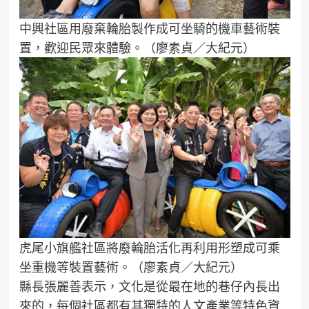
中興社區用廢棄輪胎製作成可坐騎的機車藝術裝
置，歡迎民眾來體驗。（廖素貞／大紀元）
虎尾小旗艦社區將廢輪胎活化再利用形塑成可乘
坐重機等裝置藝術。（廖素貞／大紀元）
縣長張麗善表示，文化是從最在地的巷仔內長出
來的，每個社區都有其獨特的人文產業等特色資