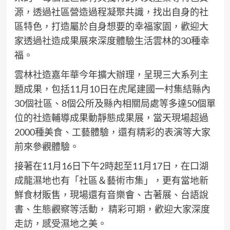
源，透過社區營造過程凝聚共識，找出自身的社
區特色，打造屬於自身想要的幸福家園，歡迎大
家透過
社造
成果展來深度體驗生活雲林的30種幸
福。
雲林社造
嘉年華
今年擴大辦理，呈現三大系列主
題成果，包括11月10日在虎尾建國一村集結縣內
30個社區、8個公所及縣內相關局處等多達50個單
位的社造輔導成果動靜態成果展，當天現場超過
2000種美食、工藝體驗，還有精彩的表演等大家
前來參觀體驗。
接著在11月16日下午2時起至11月17日，在口湖
成龍濕地也有「社區＆藝術市集」，更有當地新
鮮食材販售，現場還有音樂會、古著展、台語說
書、生態觀察等活動， 精彩可期，歡迎大家深度
走訪，感受濕地之美。