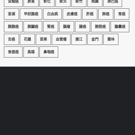
宮頸癌
屏東
彰化
新北
新竹
桃園
淋巴癌
澎湖
甲狀腺癌
白血病
皮膚癌
肝癌
肺癌
胃癌
胰腺癌
胰臟癌
腎癌
腦瘤
腸癌
膀胱癌
膽囊癌
舌癌
花蓮
苗栗
血管瘤
連江
金門
雲林
食道癌
高雄
鼻咽癌