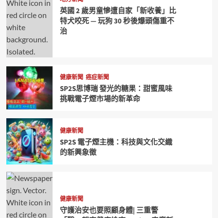
英國 2 歲男童慘遭自家「新收養」比
特犬咬死 — 玩狗 30 秒後爆頭傷重不
治
健康新聞
癌症新聞
SP2S思博瑞 發光的糖果：甜蜜風味
挑戰電子煙市場的新革命
健康新聞
SP2S 電子煙主機：科技與文化交織
的新興象徵
健康新聞
守護治安也要照顧身體| 三重警