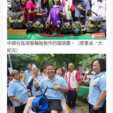
中興社區用廢輪胎製作的貓頭鷹。（廖素貞／大
紀元）