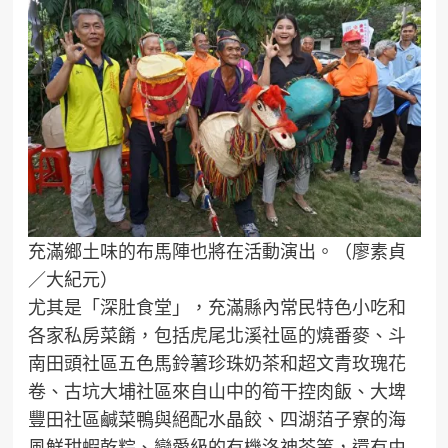
充滿鄉土味的布馬陣也將在活動演出。（廖素貞
／大紀元）
尤其是「深肚食堂」，充滿縣內常民特色小吃和
各家私房菜餚，包括虎尾北溪社區的燒番麥、斗
南田頭社區五色馬鈴薯珍珠奶茶和超文青玫瑰花
卷、古坑大埔社區來自山中的筍干控肉飯、大埤
豐田社區鹹菜鴨與絕配水晶餃、四湖萡子寮的海
風鮮甜蝦乾粽、戀愛級的有機洛神茶等，還有由