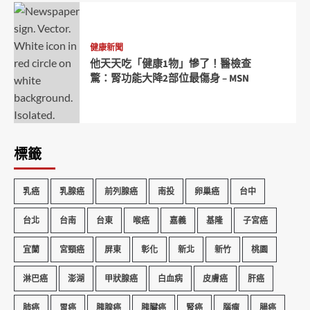
健康新聞
他天天吃「健康1物」慘了！醫檢查
驚：腎功能大降2部位最傷身 – MSN
標籤
乳癌
乳腺癌
前列腺癌
南投
卵巢癌
台中
台北
台南
台東
喉癌
嘉義
基隆
子宮癌
宜蘭
宮頸癌
屏東
彰化
新北
新竹
桃園
淋巴癌
澎湖
甲狀腺癌
白血病
皮膚癌
肝癌
肺癌
胃癌
胰腺癌
胰臟癌
腎癌
腦瘤
腸癌