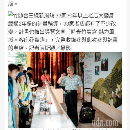
版。
經過2年多的計畫輔導，33家老店都有了不少改
變，計畫也推出導覽文宣「時光竹寶盒-魅力風
城。客庄尋寶趣」，完整收錄參與此次參與計畫
的老店。記者陳斯穎／攝影