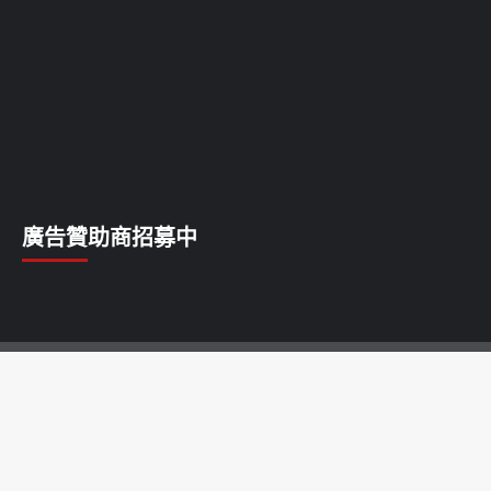
廣告贊助商招募中
乳癌
乳腺癌
前列腺癌
卵巢癌
唇癌
喉癌
子宮癌
宮頸癌
淋巴癌
甲狀腺癌
白血病
皮膚癌
肝癌
肺癌
胃癌
胰腺癌
胰臟癌
脂肪瘤
腎癌
腦瘤
腸癌
膀胱癌
膽囊癌
舌癌
血管瘤
食道癌
骨癌
鱗癌
鼻咽癌