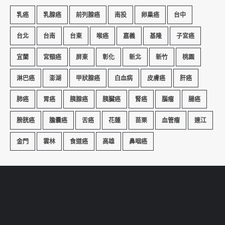
乳癌
乳腺癌
前列腺癌
南投
卵巢癌
台中
台北
台南
台東
喉癌
嘉義
基隆
子宮癌
宜蘭
宮頸癌
屏東
彰化
新北
新竹
桃園
淋巴癌
澎湖
甲狀腺癌
白血病
皮膚癌
肝癌
肺癌
胃癌
胰腺癌
胰臟癌
腎癌
腦瘤
腸癌
膀胱癌
膽囊癌
舌癌
花蓮
苗栗
血管瘤
連江
金門
雲林
食道癌
高雄
鼻咽癌