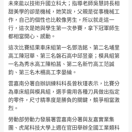
未來能以技術升國立科大；指導老師吳慧詩長相
甜美學的卻是機械，她笑說，父親是從事機械工
作，自己的個性也比較像男生，所以就走這一
行，這次是她與學生第一次參賽，拿下冠軍師生
都相當開心、感動。
這次比賽結果車床組第一名鄧浩銘、第二名埔里
高工陳冠華、第三名磐石高中邱昱豪；模具組第
一名為秀水高工陳柏菖、第二名新竹高工范誠
鈞、第三名木柵高工李晏綸。
雲嘉南分署自辦訓練科科長曾秋瑾表示，比賽分
為車床組與模具組，選手需用各種刀具做出指定
的零件，尺寸精準度是勝負的關鍵，競爭相當激
烈。
勞動部勞動力發展署雲嘉南分署與友嘉實業集
團、虎尾科技大學上週在官田舉辦全國工業類科