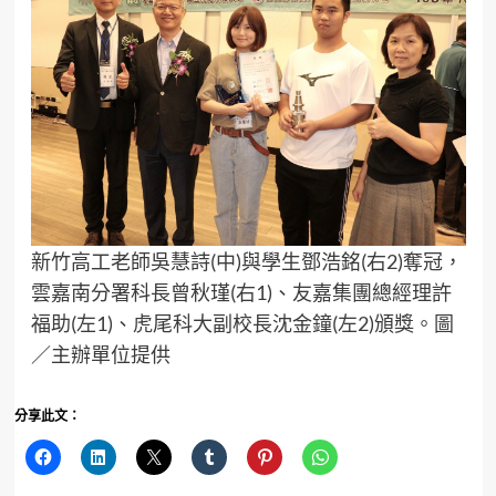
新竹高工老師吳慧詩(中)與學生鄧浩銘(右2)奪冠，
雲嘉南分署科長曾秋瑾(右1)、友嘉集團總經理許
福助(左1)、虎尾科大副校長沈金鐘(左2)頒獎。圖
／主辦單位提供
分享此文：