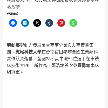
組冠軍。
分享此文：
勞動部
勞動力發展署雲嘉南分署與友嘉實業集
團、
虎尾科技大學
在台南官田舉辦全國工業類科
實作競賽落幕，全國28所高中職54位選手在車銑
床技術大PK，新竹高工鄧浩銘首次參賽勇奪車床
組冠軍。