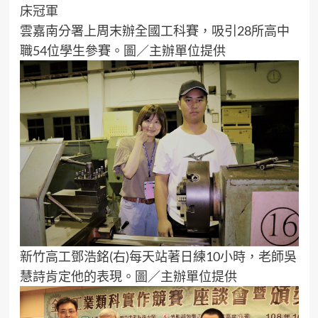
雲嘉南分署上周末辦全國工科賽，吸引28所高中
職54位學生參賽。圖／主辦單位提供
新竹高工鄧浩銘(右)每天站著日練10小時，老師吳
慧詩肯定他的表現。圖／主辦單位提供