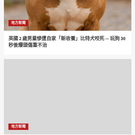
地方新聞
英國 2 歲男童慘遭自家「新收養」比特犬咬死 — 玩狗 30
秒後爆頭傷重不治
地方新聞