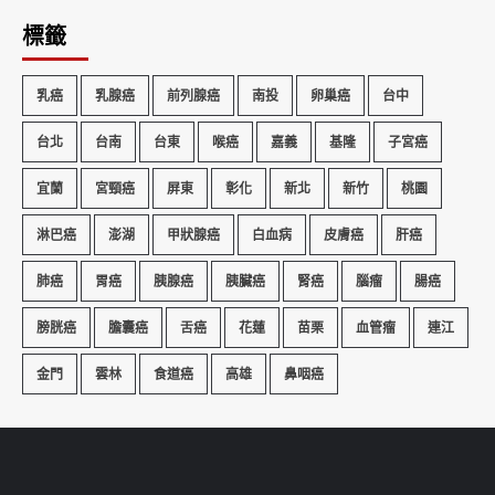
標籤
乳癌
乳腺癌
前列腺癌
南投
卵巢癌
台中
台北
台南
台東
喉癌
嘉義
基隆
子宮癌
宜蘭
宮頸癌
屏東
彰化
新北
新竹
桃園
淋巴癌
澎湖
甲狀腺癌
白血病
皮膚癌
肝癌
肺癌
胃癌
胰腺癌
胰臟癌
腎癌
腦瘤
腸癌
膀胱癌
膽囊癌
舌癌
花蓮
苗栗
血管瘤
連江
金門
雲林
食道癌
高雄
鼻咽癌