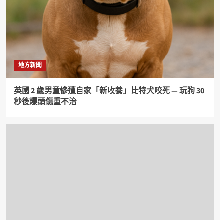
地方新聞
英國 2 歲男童慘遭自家「新收養」比特犬咬死 — 玩狗 30
秒後爆頭傷重不治