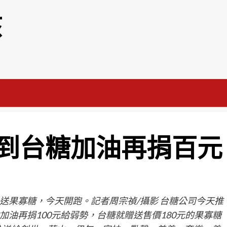
該
到台糖加油再捐百元
送果寡糖，今天開跑。記者周宗禎/攝影 台糖公司今天推
油再捐100元給弱勢，台糖就贈送售價180元的果寡糖