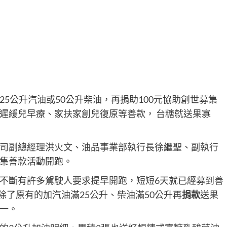
5公升汽油或50公升柴油，再捐助100元協助創世募集
遲緩兒早療、家扶家創兒復原等善款， 台糖就送果寡
司副總經理洪火文、油品事業部執行長徐繼聖、副執行
集善款活動開跑。
不斷有許多駕駛人要求提早開跑，短短6天就已經募到善
除了原有的加汽油滿25公升、柴油滿50公升再
捐款
送果
一。