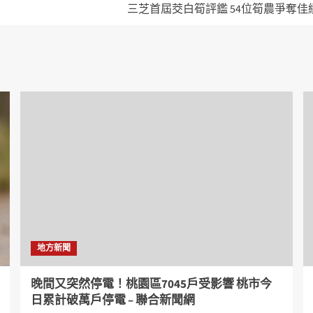
三芝首屆茭白筍評鑑 54位筍農爭奪佳
地方新聞
晚間又突然停電！桃園區7045戶受影響 桃市今
日累計破萬戶停電 – 聯合新聞網