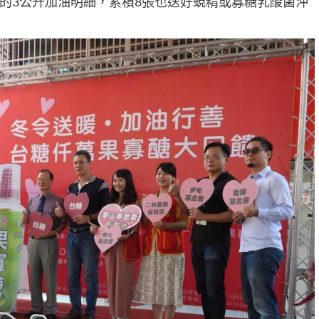
的3公升加油明細，累積8張也送好蜆精或寡糖乳酸菌沖