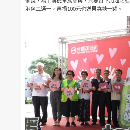
他說，為了讓機車族參與，只要留下加油站給
泡包二選一，再捐100元也送果寡糖一罐。