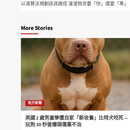
以演算法規劃送貨路徑 漫漫物流要「快」還要「準」
More Stories
地方新聞
英國 2 歲男童慘遭自家「新收養」比特犬咬死 —
玩狗 30 秒後爆頭傷重不治