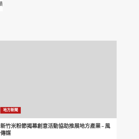
績
地方新聞
新竹米粉節揭幕創意活動協助推展地方產業 – 風
傳媒