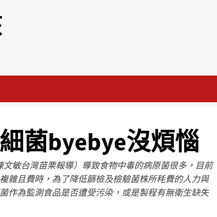
該
細菌byebye沒煩惱
記者陳文敏台灣苗栗報導）導致食物中毒的病原菌很多，目前
複雜且費時，為了降低篩檢及檢驗菌株所秏費的人力與
菌作為監測食品是否遭受污染，或是製程有無衛生缺失