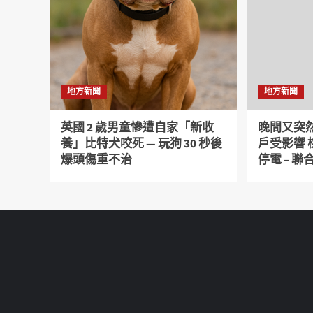
地方新聞
地方新聞
英國 2 歲男童慘遭自家「新收
晚間又突然
養」比特犬咬死 — 玩狗 30 秒後
戶受影響
爆頭傷重不治
停電 – 