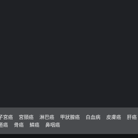
子宮癌
宮頸癌
淋巴癌
甲狀腺癌
白血病
皮膚癌
肝癌
道癌
骨癌
鱗癌
鼻咽癌