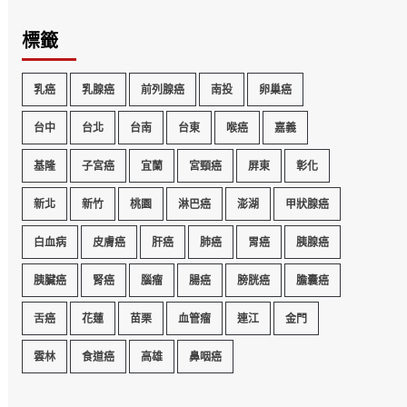
標籤
乳癌
乳腺癌
前列腺癌
南投
卵巢癌
台中
台北
台南
台東
喉癌
嘉義
基隆
子宮癌
宜蘭
宮頸癌
屏東
彰化
新北
新竹
桃園
淋巴癌
澎湖
甲狀腺癌
白血病
皮膚癌
肝癌
肺癌
胃癌
胰腺癌
胰臟癌
腎癌
腦瘤
腸癌
膀胱癌
膽囊癌
舌癌
花蓮
苗栗
血管瘤
連江
金門
雲林
食道癌
高雄
鼻咽癌