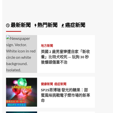
最新新聞
熱門新聞
癌症新聞
地方新聞
英國 2 歲男童慘遭自家「新收
養」比特犬咬死 — 玩狗 30 秒
後爆頭傷重不治
健康新聞
癌症新聞
SP2S思博瑞 發光的糖果：甜
蜜風味挑戰電子煙市場的新革
命