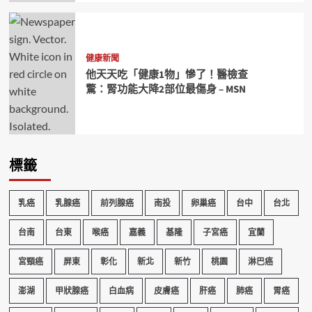
健康新聞
他天天吃「健康1物」慘了！醫檢查
驚：腎功能大降2部位最傷身 – MSN
標籤
乳癌
乳腺癌
前列腺癌
南投
卵巢癌
台中
台北
台南
台東
喉癌
嘉義
基隆
子宮癌
宜蘭
宮頸癌
屏東
彰化
新北
新竹
桃園
淋巴癌
澎湖
甲狀腺癌
白血病
皮膚癌
肝癌
肺癌
胃癌