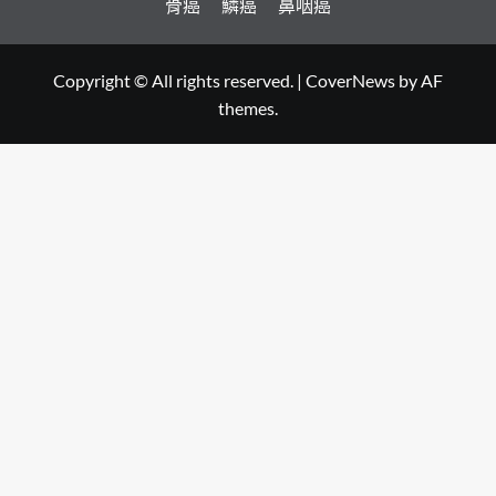
骨癌
鱗癌
鼻咽癌
Copyright © All rights reserved.
|
CoverNews
by AF
themes.