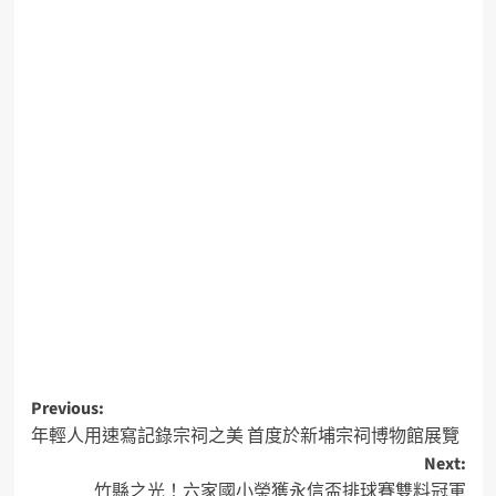
Previous:
年輕人用速寫記錄宗祠之美 首度於新埔宗祠博物館展覽
Next:
竹縣之光！六家國小榮獲永信盃排球賽雙料冠軍