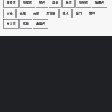
胰腺癌
胰臟癌
腎癌
腦瘤
腸癌
膀胱癌
膽囊癌
舌癌
花蓮
苗栗
血管瘤
連江
金門
雲林
食道癌
高雄
鼻咽癌