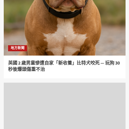
地方新聞
英國 2 歲男童慘遭自家「新收養」比特犬咬死 — 玩狗 30
秒後爆頭傷重不治