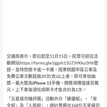
交通局表示，即日起至11月15日，民眾可前往活
動網站
https://forms.gle/zggvh11GTJVKku1H6
登
錄，並持悠遊卡或一卡通，搭乘桃園市區公車及
免費公車次數超過20次(含)以上者，即可參加抽
獎，最大獎為
iPhone 11
手機，總獎項價值達百萬
元。上下車皆須完成刷卡才能合計為1次。
「五星級司機評選」活動共分「績優組」、「安
全組」及「人氣組」，總計票選出168位五星級司