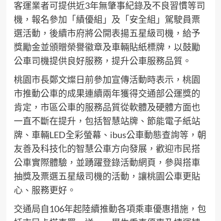
客運業者可提供近3年無肇事紀錄及不良習慣等司
機，報名參加「績優組」及「安全組」駕駛員票
選活動，後續市府將公開表揚五星級司機，給予
獎勵金並頒贈榮譽徽章及車輛貼紙標牌，以鼓勵
公車司機提供良好服務，提升公車服務品質。
桃園市長鄭文燦日前參加宣傳活動時表示，桃園
市推動公車的成果連續兩年獲得交通部公運獎的
肯定，市區公車的服務品質從軟體及硬體方面也
一直不斷在提升，包括智慧站牌、節能電子紙站
牌、車輛LED全彩螢幕、ibus公車動態查詢等，朝
友善及科技化的智慧公車方向發展，歡迎市民搭
公車實際體驗，並踴躍登錄活動網頁，參與搭車
抽獎及票選五星級司機的活動，讓桃園公車更貼
心、服務更好。
交通局自106年起陸續推動各項乘車優惠措施，包