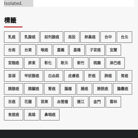
標籤
乳癌
乳腺癌
前列腺癌
南投
卵巢癌
台中
台北
台南
台東
喉癌
嘉義
基隆
子宮癌
宜蘭
宮頸癌
屏東
彰化
新北
新竹
桃園
淋巴癌
澎湖
甲狀腺癌
白血病
皮膚癌
肝癌
肺癌
胃癌
胰腺癌
胰臟癌
腎癌
腦瘤
腸癌
膀胱癌
膽囊癌
舌癌
花蓮
苗栗
血管瘤
連江
金門
雲林
食道癌
高雄
鼻咽癌