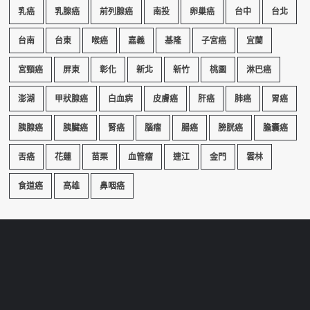
乳癌
乳腺癌
前列腺癌
南投
卵巢癌
台中
台北
台南
台東
喉癌
嘉義
基隆
子宮癌
宜蘭
宮頸癌
屏東
彰化
新北
新竹
桃園
淋巴癌
澎湖
甲狀腺癌
白血病
皮膚癌
肝癌
肺癌
胃癌
胰腺癌
胰臟癌
腎癌
腦瘤
腸癌
膀胱癌
膽囊癌
舌癌
花蓮
苗栗
血管瘤
連江
金門
雲林
食道癌
高雄
鼻咽癌