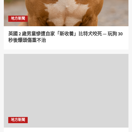
地方新聞
英國 2 歲男童慘遭自家「新收養」比特犬咬死 — 玩狗 30
秒後爆頭傷重不治
地方新聞