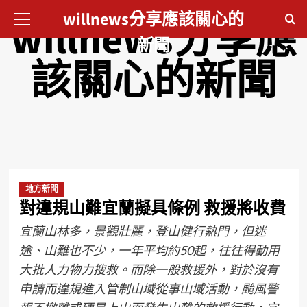
willnews分享應該關心的
willnews分享應
新聞
該關心的新聞
地方新聞
對違規山難宜蘭擬具條例 救援將收費
宜蘭山林多，景觀壯麗，登山健行熱門，但迷
途、山難也不少，一年平均約50起，往往得動用
大批人力物力搜救。而除一般救援外，對於沒有
申請而違規進入管制山域從事山域活動，颱風警