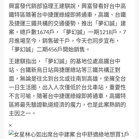
興富發代銷部協理王建騏說，興富發看好台中高
鐵特區隨著台中捷運綠線即將通車，高鐵、台鐵
及捷運三鐵共構的交通優勢，推出「夢幻誠」建
案，總戶數1674戶，「夢幻誠」一期1218戶，7
月進場至今，銷售破千戶，今天也同步宣布，
「夢幻誠」二期456戶開始銷售。
王建騏指出，「夢幻誠」的基地位處高鐵台中
站、台鐵新烏日站與捷運總站等三鐵共構正對
面，無論是往北到台北或往南到高雄，坐擁全台
一日生活圈，出入人次僅低於台北車站，重要性
不言可喻，隨著台中捷運綠線即將通車，高鐵特
區將最先驗證軌道經濟的魔力，也是此案熱銷的
主因之一。
×