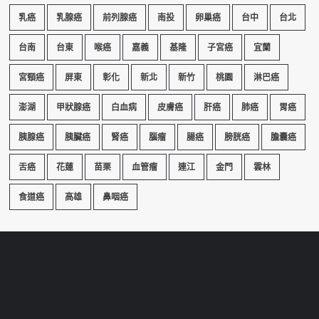
乳癌
乳腺癌
前列腺癌
南投
卵巢癌
台中
台北
台南
台東
喉癌
嘉義
基隆
子宮癌
宜蘭
宮頸癌
屏東
彰化
新北
新竹
桃園
淋巴癌
澎湖
甲狀腺癌
白血病
皮膚癌
肝癌
肺癌
胃癌
胰腺癌
胰臟癌
腎癌
腦瘤
腸癌
膀胱癌
膽囊癌
舌癌
花蓮
苗栗
血管瘤
連江
金門
雲林
食道癌
高雄
鼻咽癌