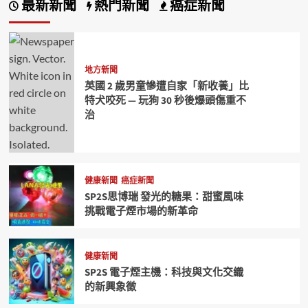
最新新聞
熱門新聞
癌症新聞
地方新聞
英國 2 歲男童慘遭自家「新收養」比
特犬咬死 — 玩狗 30 秒後爆頭傷重不
治
健康新聞
癌症新聞
SP2S思博瑞 發光的糖果：甜蜜風味
挑戰電子煙市場的新革命
健康新聞
SP2S 電子煙主機：科技與文化交織
的新興象徵