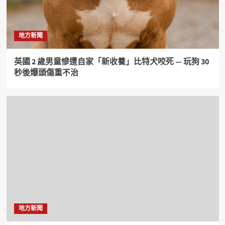
地方新聞
英國 2 歲男童慘遭自家「新收養」比特犬咬死 — 玩狗 30
秒後爆頭傷重不治
地方新聞