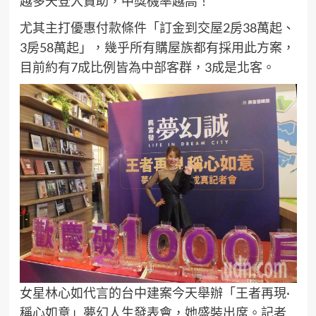
越多天登入贊助，中獎機率越高！
尤其主打優惠付款條件「訂金到交屋2房38萬起、
3房58萬起」，幾乎所有購屋族都有採用此方案，
目前約有7成比例皆為中部客群，3成是北客。
女星林心如代言的台中建案今天舉辦「王者再現·
稱心如意」夢幻人生發表會，她盛裝出席。記者