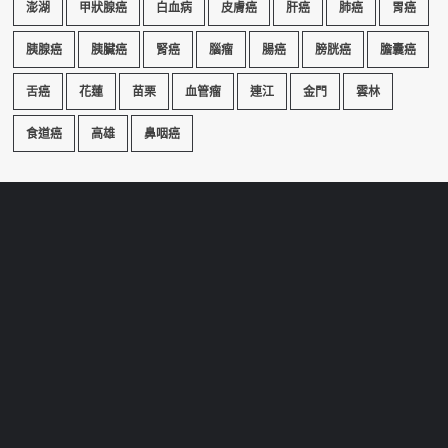
澎湖
甲狀腺癌
白血病
皮膚癌
肝癌
肺癌
胃癌
胰腺癌
胰臟癌
腎癌
腦瘤
腸癌
膀胱癌
膽囊癌
舌癌
花蓮
苗栗
血管瘤
連江
金門
雲林
食道癌
高雄
鼻咽癌