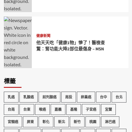
健康新聞
他天天吃「健康1物」慘了！醫檢查
驚：腎功能大降2部位最傷身 – MSN
標籤
乳癌
乳腺癌
前列腺癌
南投
卵巢癌
台中
台北
台南
台東
喉癌
嘉義
基隆
子宮癌
宜蘭
宮頸癌
屏東
彰化
新北
新竹
桃園
淋巴癌