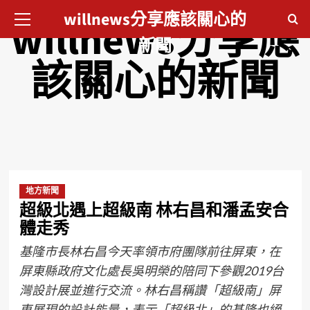
willnews分享應該關心的
willnews分享應
新聞
該關心的新聞
地方新聞
超級北遇上超級南 林右昌和潘孟安合
體走秀
基隆市長林右昌今天率領市府團隊前往屏東，在
屏東縣政府文化處長吳明榮的陪同下參觀2019台
灣設計展並進行交流。林右昌稱讚「超級南」屏
東展現的設計能量，表示「超級北」的基隆也絕