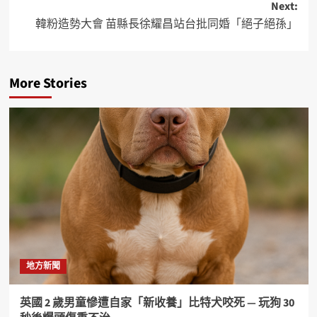
Next:
韓粉造勢大會 苗縣長徐耀昌站台批同婚「絕子絕孫」
More Stories
地方新聞
英國 2 歲男童慘遭自家「新收養」比特犬咬死 — 玩狗 30