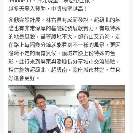
iPhone 11、仟元現金….等您帶回家。
越多天登入贊助，中獎機率越高！
參觀完設計展，林右昌有感而發說，超級北的基
隆也有非常深厚的基礎能發展軟實力，有最特殊
的地景風貌，盡管腹地不大，卻有山又有海，走
在路上每隔幾分鐘就能看到不一樣的風景，更因
陰晴不定的雨霧氣候，讓城市漆上份特殊的色
彩，此行來到屏東與潘縣長分享城市交流經驗，
相信能讓超級北、超級南，兩座城市共好，並且
好還會更好。