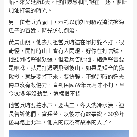
船不來又延航8天，他很懷念和同袍在一起，彼此
加油打氣的時光。
另一位老兵黃景山，示範以前如何驅趕違法撿海
瓜子的百姓，時光仿佛倒流。
黃景山說，他去馬祖當兵時還在單打雙不打，很
奇怪，開打時山上會有人閃燈，好像在打信號，
他聽到砲聲很緊張，但老兵告訴他，砲彈聲音要
是咻咻，就是打過頭飛到後山，如果是短音的揪
揪揪，就是要掉下來，要快躲，不過那時的彈夾
傳單沒有殺傷力，直到民國69年元月才不打，至
今30多年沒動武，這樣很不錯。
他當兵時要挖水庫，要構工，冬天洗冷水澡，連
長告訴他們，當兵苦，以後才有故事說，30多年
後再踏上北竿，他真的成為有故事的人了。