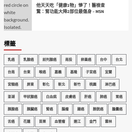
他天天吃「健康1物」慘了！醫檢查
驚：腎功能大降2部位最傷身 – MSN
標籤
乳癌
乳腺癌
前列腺癌
南投
卵巢癌
台中
台北
台南
台東
喉癌
嘉義
基隆
子宮癌
宜蘭
宮頸癌
屏東
彰化
新北
新竹
桃園
淋巴癌
澎湖
甲狀腺癌
白血病
皮膚癌
肝癌
肺癌
胃癌
胰腺癌
胰臟癌
腎癌
腦瘤
腸癌
膀胱癌
膽囊癌
舌癌
花蓮
苗栗
血管瘤
連江
金門
雲林