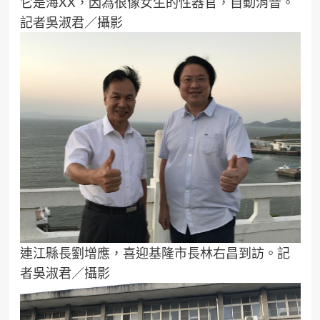
它是海XX，因為很像女生的性器官，自動消音。
記者吳淑君／攝影
連江縣長劉增應，喜迎基隆市長林右昌到訪。記
者吳淑君／攝影