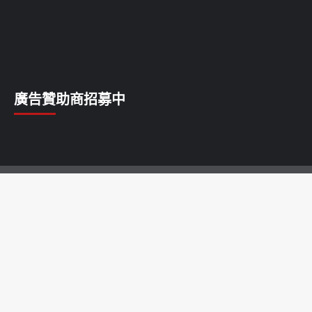
廣告贊助商招募中
乳癌
乳腺癌
前列腺癌
卵巢癌
唇癌
喉癌
子宮癌
宮頸癌
淋巴癌
甲狀腺癌
白血病
皮膚癌
肝癌
肺癌
胃癌
胰腺癌
胰臟癌
脂肪瘤
腎癌
腦瘤
腸癌
膀胱癌
膽囊癌
舌癌
血管瘤
食道癌
骨癌
鱗癌
鼻咽癌
Copyright © All rights reserved.
|
CoverNews
by AF