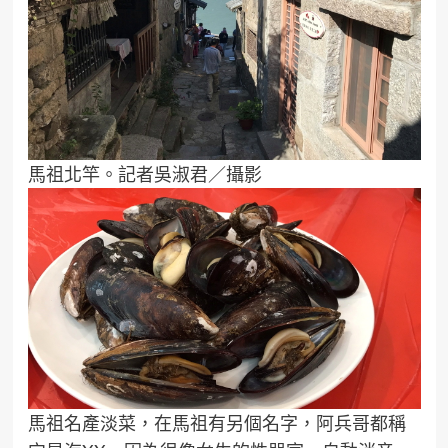
馬祖北竿。記者吳淑君／攝影
馬祖名產淡菜，在馬祖有另個名字，阿兵哥都稱