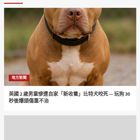
地方新聞
英國 2 歲男童慘遭自家「新收養」比特犬咬死 — 玩狗 30
秒後爆頭傷重不治