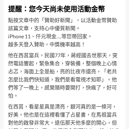
提醒：您今天尚未使用活動金幣
點按文章中的「贊助好新聞」，以活動金幣贊助
該篇文章，支持心中優質新聞。
iPhone 11、仟元現金….等您帶回家。
越多天登入贊助，中獎機率越高！
他在西莒當兵，民國77年，蔣經國去世那天，突
然電話響起，緊急集合，穿裝備，整個晚上心情
忐忑，海面上全是船，亮的比夜市還亮，「老共
怎麼比我們快知道，我們是看電視才知耶」。他
們等了一晚上，感覺隨時要開打，快瘋了，好可
怕。
在西莒，看星星真是漂亮，銀河真的是一條河，
好美，他也是在這裡看懂了占星書，在馬祖當兵
對他的啟發非常大。退伍那天他多麼的開心，但