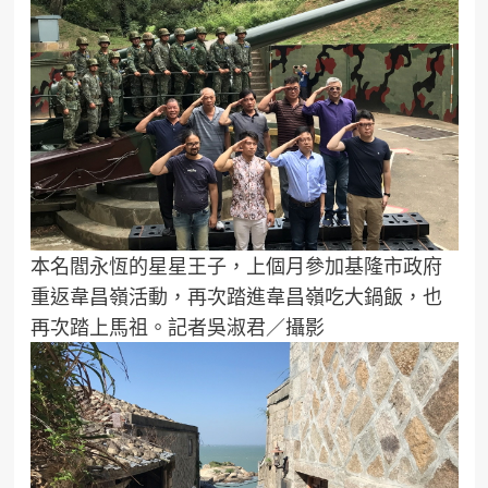
本名閻永恆的星星王子，上個月參加基隆市政府
重返韋昌嶺活動，再次踏進韋昌嶺吃大鍋飯，也
再次踏上馬祖。記者吳淑君／攝影