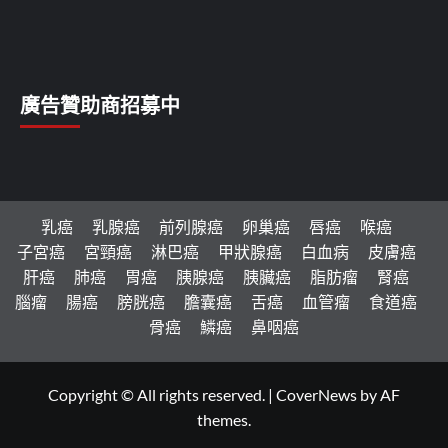
廣告贊助商招募中
乳癌
乳腺癌
前列腺癌
卵巢癌
唇癌
喉癌
子宮癌
宮頸癌
淋巴癌
甲狀腺癌
白血病
皮膚癌
肝癌
肺癌
胃癌
胰腺癌
胰臟癌
脂肪瘤
腎癌
腦瘤
腸癌
膀胱癌
膽囊癌
舌癌
血管瘤
食道癌
骨癌
鱗癌
鼻咽癌
Copyright © All rights reserved.
|
CoverNews
by AF
themes.