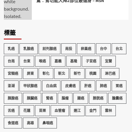
驚：腎功能大降2部位最傷身 – MSN
標籤
乳癌
乳腺癌
前列腺癌
南投
卵巢癌
台中
台北
台南
台東
喉癌
嘉義
基隆
子宮癌
宜蘭
宮頸癌
屏東
彰化
新北
新竹
桃園
淋巴癌
澎湖
甲狀腺癌
白血病
皮膚癌
肝癌
肺癌
胃癌
胰腺癌
胰臟癌
腎癌
腦瘤
腸癌
膀胱癌
膽囊癌
舌癌
花蓮
苗栗
血管瘤
連江
金門
雲林
食道癌
高雄
鼻咽癌