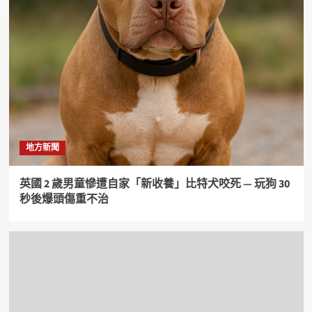
地方新聞
英國 2 歲男童慘遭自家「新收養」比特犬咬死 — 玩狗 30
秒後爆頭傷重不治