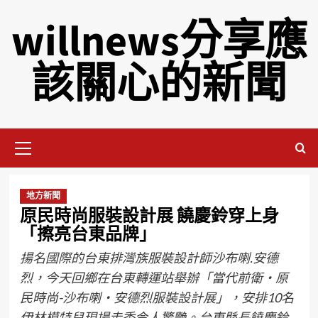
willnews分享應
該關心的新聞
地方新聞
原民時尚服裝設計展 饒慶鈴穿上身
「擦亮台東品牌」
揚名國際的台東排灣族服裝設計師沙布喇.安德
烈，今天回鄉在台東轉運站舉辦「當代前衛‧原
民時尚-沙布喇‧安德烈服裝設計展」，安排10名
伊林模特兒現場走秀令人驚艷。台東縣長饒慶鈴