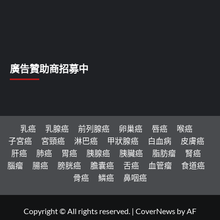
廣告贊助商招募中
乳癌
乳腺癌
前列腺癌
卵巢癌
唇癌
喉癌
子宮癌
宮頸癌
淋巴癌
甲狀腺癌
白血病
皮膚癌
肝癌
肺癌
胃癌
胰腺癌
胰臟癌
脂肪瘤
腎癌
腦瘤
腸癌
膀胱癌
膽囊癌
舌癌
血管瘤
食道癌
骨癌
鱗癌
鼻咽癌
Copyright © All rights reserved.
|
CoverNews
by AF