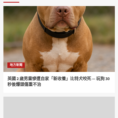
地方新聞
英國 2 歲男童慘遭自家「新收養」比特犬咬死 — 玩狗 30
秒後爆頭傷重不治