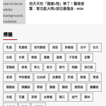
他天天吃「健康1物」慘了！醫檢查
驚：腎功能大降2部位最傷身 – MSN
標籤
乳癌
乳腺癌
前列腺癌
南投
卵巢癌
台中
台北
台南
台東
喉癌
嘉義
基隆
子宮癌
宜蘭
宮頸癌
屏東
彰化
新北
新竹
桃園
淋巴癌
澎湖
甲狀腺癌
白血病
皮膚癌
肝癌
肺癌
胃癌
胰腺癌
胰臟癌
腎癌
腦瘤
腸癌
膀胱癌
膽囊癌
舌癌
花蓮
苗栗
血管瘤
連江
金門
雲林