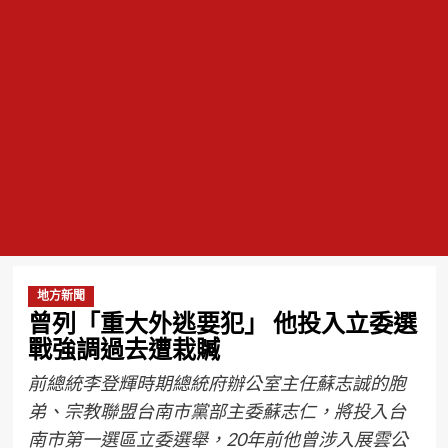
地方新聞
曾列「重大外逃要犯」 他投入立委選
戰強調過去遭栽贓
前總統李登輝時期總統府辦公室主任蘇志誠的胞
弟、宗教聯盟台南市黨部主委蘇志仁，將投入台
南市第一選區立委選舉，20年前他曾涉入展雲公