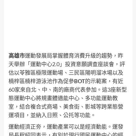
高雄市
運動發展局掌握體育消費升級的趨勢，昨
天舉辦「運動中心2.0」投資意願調查座談會，評
估以苓雅區極限運動場、三民區陽明溜冰場以及
楠梓區楠梓游泳池作為促參
BOT
的示範案，有近
60家來自北、中、南的廠商代表參加。這3座新型
態運動中心將規畫體適能中心、多功能運動教
室，結合複合式商場、美食街、影城等跨業態營
運項目，並納入日照、公托等功能。
運動經濟正夯，運動產業可以是經濟動能。運發
局長程紹同表示，有別於現行國民運動中心的經