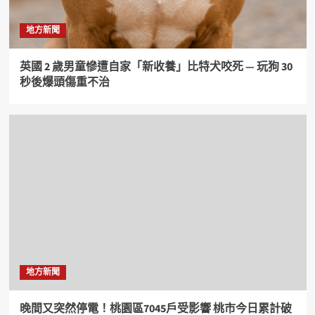
地方新聞
英國 2 歲男童慘遭自家「新收養」比特犬咬死 — 玩狗 30
秒後爆頭傷重不治
地方新聞
晚間又突然停電！桃園區7045戶受影響 桃市今日累計破