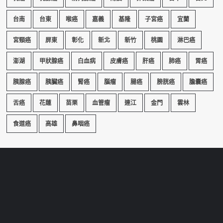
台南
台東
喉癌
嘉義
基隆
子宮癌
宜蘭
宮頸癌
屏東
彰化
新北
新竹
桃園
淋巴癌
澎湖
甲狀腺癌
白血病
皮膚癌
肝癌
肺癌
胃癌
胰腺癌
胰臟癌
腎癌
腦瘤
腸癌
膀胱癌
膽囊癌
舌癌
花蓮
苗栗
血管瘤
連江
金門
雲林
食道癌
高雄
鼻咽癌