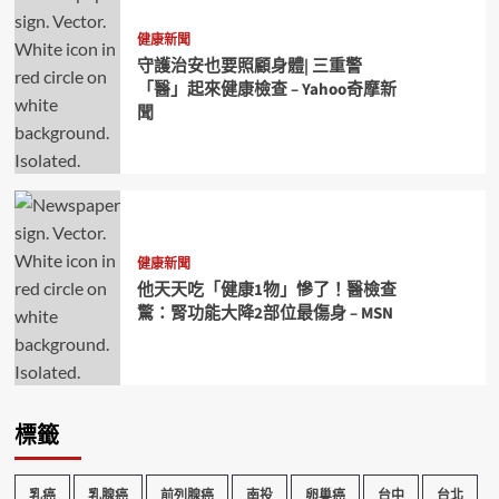
健康新聞
守護治安也要照顧身體| 三重警
「醫」起來健康檢查 – Yahoo奇摩新
聞
健康新聞
他天天吃「健康1物」慘了！醫檢查
驚：腎功能大降2部位最傷身 – MSN
標籤
乳癌
乳腺癌
前列腺癌
南投
卵巢癌
台中
台北