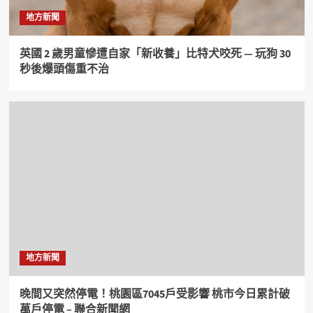
地方新聞
英國 2 歲男童慘遭自家「新收養」比特犬咬死 — 玩狗 30
秒後爆頭傷重不治
地方新聞
晚間又突然停電！桃園區7045戶受影響 桃市今日累計破
萬戶停電 – 聯合新聞網