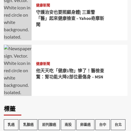
健康新聞
守護治安也要照顧身體| 三重警
「醫」起來健康檢查 – Yahoo奇摩新
聞
健康新聞
他天天吃「健康1物」慘了！醫檢查
驚：腎功能大降2部位最傷身 – MSN
標籤
乳癌
乳腺癌
前列腺癌
南投
卵巢癌
台中
台北