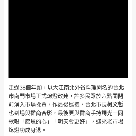
走過38個年頭，以大江南北外省料理聞名的台
北
市
南門市場正式熄燈改建，許多民眾於六點關閉
前湧入市場採買，作最後巡禮，台北市長
柯文哲
也到場與攤商合影，最後更與攤商手持燭光一同
歌唱「感恩的心」「明天會更好」，迎來老市場
熄燈功成身退。