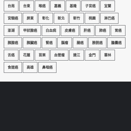
台南
台東
喉癌
嘉義
基隆
子宮癌
宜蘭
宮頸癌
屏東
彰化
新北
新竹
桃園
淋巴癌
澎湖
甲狀腺癌
白血病
皮膚癌
肝癌
肺癌
胃癌
胰腺癌
胰臟癌
腎癌
腦瘤
腸癌
膀胱癌
膽囊癌
舌癌
花蓮
苗栗
血管瘤
連江
金門
雲林
食道癌
高雄
鼻咽癌