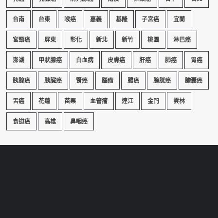
台南
台東
喉癌
嘉義
基隆
子宮癌
宜蘭
宮頸癌
屏東
彰化
新北
新竹
桃園
淋巴癌
澎湖
甲狀腺癌
白血病
皮膚癌
肝癌
肺癌
胃癌
胰腺癌
胰臟癌
腎癌
腦瘤
腸癌
膀胱癌
膽囊癌
舌癌
花蓮
苗栗
血管瘤
連江
金門
雲林
食道癌
高雄
鼻咽癌