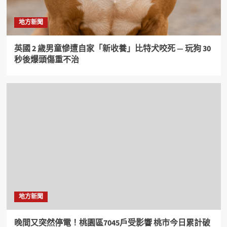
地方新聞
英國 2 歲男童慘遭自家「新收養」比特犬咬死 — 玩狗 30
秒後爆頭傷重不治
地方新聞
晚間又突然停電！桃園區7045戶受影響 桃市今日累計破