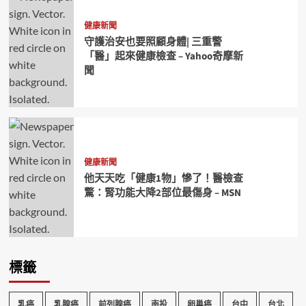
健康新聞
守護治安也要照顧身體| 三重警
「醫」起來健康檢查 – Yahoo奇摩新
聞
健康新聞
他天天吃「健康1物」慘了！醫檢查
驚：腎功能大降2部位最傷身 – MSN
標籤
乳癌
乳腺癌
前列腺癌
南投
卵巢癌
台中
台北