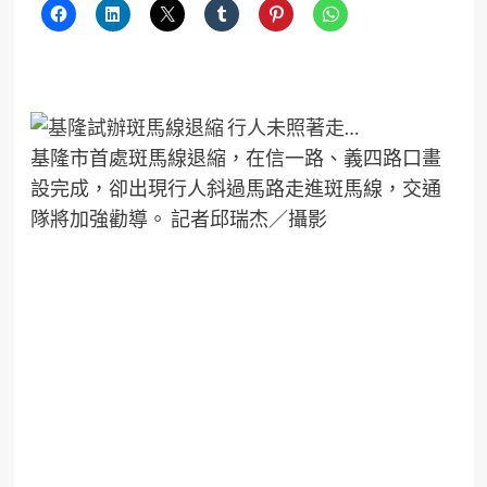
基隆市首處斑馬線退縮，在信一路、義四路口畫
設完成，卻出現行人斜過馬路走進斑馬線，交通
隊將加強勸導。 記者邱瑞杰／攝影