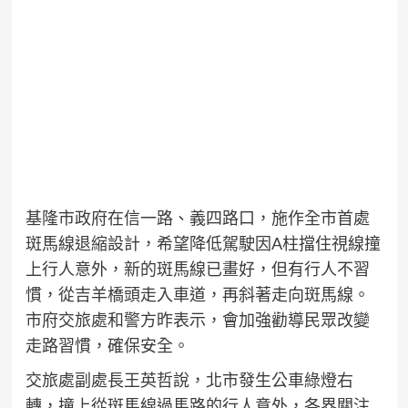
基隆市政府在信一路、義四路口，施作全市首處
斑馬線退縮設計，希望降低駕駛因A柱擋住視線撞
上行人意外，新的斑馬線已畫好，但有行人不習
慣，從吉羊橋頭走入車道，再斜著走向斑馬線。
市府交旅處和警方昨表示，會加強勸導民眾改變
走路習慣，確保安全。
交旅處副處長王英哲說，北市發生公車綠燈右
轉，撞上從斑馬線過馬路的行人意外，各界關注