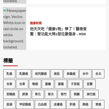
健康新聞
他天天吃「健康1物」慘了！醫檢查
驚：腎功能大降2部位最傷身 – MSN
標籤
乳癌
乳腺癌
前列腺癌
南投
卵巢癌
台中
台北
台南
台東
喉癌
嘉義
基隆
子宮癌
宜蘭
宮頸癌
屏東
彰化
新北
新竹
桃園
淋巴癌
澎湖
甲狀腺癌
白血病
皮膚癌
肝癌
肺癌
胃癌