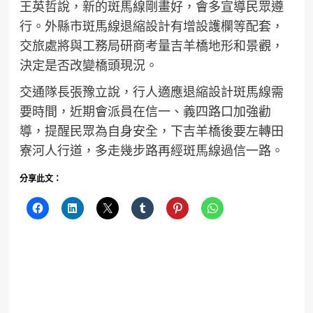
王英哲說，新的斑馬線剛畫好，會多宣導民眾遵
行。外縣市斑馬線退縮設計有增設護欄等配套，
交旅處將與工務局研商考量吉羊橋地形和景觀，
決定是否改變橋頭現況。
交通隊長張豫立說，行人適應退縮設計斑馬線需
要時間，近期會派員在信一、義四路口加強勸
導，提醒民眾為自身安全，下吉羊橋後要左轉田
寮河人行道，多走幾步路再經斑馬線過信一路。
分享此文：