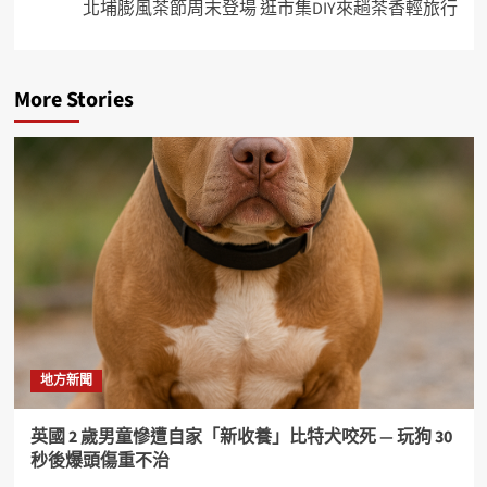
北埔膨風茶節周末登場 逛市集DIY來趟茶香輕旅行
More Stories
地方新聞
英國 2 歲男童慘遭自家「新收養」比特犬咬死 — 玩狗 30
秒後爆頭傷重不治