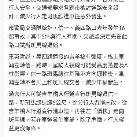
行人安全，交通部要求各縣市檢討道路安全設
計，減少行人走斑馬線遭車撞意外發生。
市警局交通隊統計，信一、義四路口去年發生16
起事故，其中5件與行人有關，交旅處決定先在此
路口試辦斑馬線退縮。
王英哲說，義四路連接的吉羊橋有弧度，橋上車
輛左轉信一路時，駕駛人視線可能受高度落差及A
柱影響，信一路斑馬線往基隆港方向挪移後，車
輛左轉不會馬上和斑馬線交會，減少車禍發生。
過去行人可從吉羊橋
人行道
直行斑馬線過信一
路，新斑馬線退縮5公尺，部分行人習慣未改，從
吉羊橋人行道直行進車道，再往左「偏移」走向
斑馬線。若在車道發生車禍，除了危險，行人權
益更沒保障。