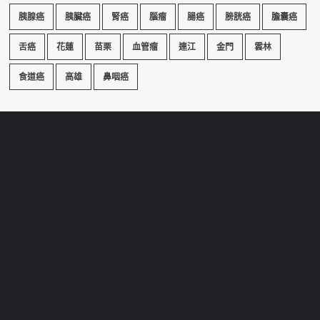
胰腺癌
胰臟癌
腎癌
腦瘤
腸癌
膀胱癌
膽囊癌
舌癌
花蓮
苗栗
血管瘤
連江
金門
雲林
食道癌
高雄
鼻咽癌