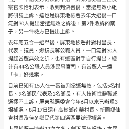
察官陳怡利表示，收到判決書後，當選無效小組
將研議上訴。這也是屏東地檢署去年大選後一口
氣對30人提出當選無效之訴後，第2件敗訴的案
子，另一件檢方已提出上訴。
去年底五合一選舉後，屏東地檢署針對村里長、
代表、議員、鄉鎮長等公職人員，一口氣對30人
提起當選無效之訴，也有選區對手自行提出，總
計有44名公職人員涉民事官司，有當選人一連
「卡」好幾案。
目前已知有15人在一審被判當選無效，包括5名村
長、9名鄉民代表及1名鄉長，有人技術性辭職或
選擇不上訴，屏東縣選委會今年6月以來已辦理3
場補選，8月17日還有高樹鄉南華村長、新園鄉仙
吉村長及佳冬鄉民代第四選區要辦理補選。
上屆補選一連辦23次之多，創下歷年紀錄，本屆