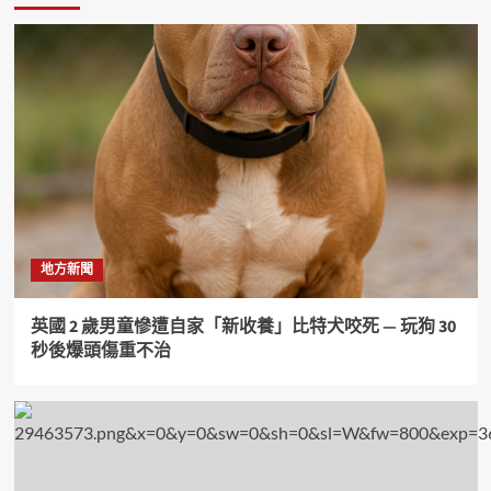
地方新聞
英國 2 歲男童慘遭自家「新收養」比特犬咬死 — 玩狗 30
秒後爆頭傷重不治