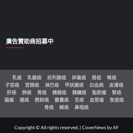
廣告贊助商招募中
乳癌
乳腺癌
前列腺癌
卵巢癌
唇癌
喉癌
子宮癌
宮頸癌
淋巴癌
甲狀腺癌
白血病
皮膚癌
肝癌
肺癌
胃癌
胰腺癌
胰臟癌
脂肪瘤
腎癌
腦瘤
腸癌
膀胱癌
膽囊癌
舌癌
血管瘤
食道癌
骨癌
鱗癌
鼻咽癌
Copyright © All rights reserved.
|
CoverNews
by AF