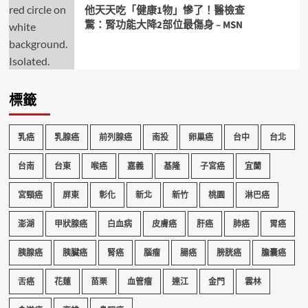
他天天吃「健康1物」慘了！醫檢查
驚：腎功能大降2部位最傷身 – MSN
標籤
乳癌
乳腺癌
前列腺癌
南投
卵巢癌
台中
台北
台南
台東
喉癌
嘉義
基隆
子宮癌
宜蘭
宮頸癌
屏東
彰化
新北
新竹
桃園
淋巴癌
澎湖
甲狀腺癌
白血病
皮膚癌
肝癌
肺癌
胃癌
胰腺癌
胰臟癌
腎癌
腦瘤
腸癌
膀胱癌
膽囊癌
舌癌
花蓮
苗栗
血管瘤
連江
金門
雲林