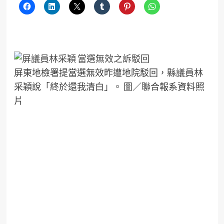
屏東地檢署提當選無效昨遭地院駁回，縣議員林
采穎說「終於還我清白」。 圖／聯合報系資料照
片