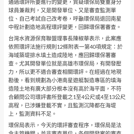
通過環評所要進行的變更，質疑環保局雙重身分
球員兼裁判，又是開發單位、又是審查監測單
位、自己考試自己改考卷，呼籲環保局退回南星
中程計劃造地高程環評變更，回歸環保署審查。
台灣水資源保育聯盟理事長陳椒華表示，此案應
依照環評法施行規則12條附表一第40項規定：於
海域築堤排水填土造成陸地，應回歸環保署審
查。尤其開發單位就是高雄市環保局，有開發壓
力，所以更不適合審查相關環評。在經過在地現
勘後，看到規劃為小港南星遊艇製造專區的填海
造陸土地有廣大部分根本沒有高於海平面，不符
合顧問公司環評書所登載之1至4公尺或4至13公尺
高程，已涉嫌登載不實，且監測沉降都在海堤
上，監測資料不足。
環保局表示，今天的環評審查程序，環保局是法
令主管機關，並非審查單位，各個開發案的審查