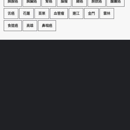
胰腺癌
胰臟癌
腎癌
腦瘤
腸癌
膀胱癌
膽囊癌
舌癌
花蓮
苗栗
血管瘤
連江
金門
雲林
食道癌
高雄
鼻咽癌