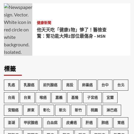
健康新聞
他天天吃「健康1物」慘了！醫檢查
驚：腎功能大降2部位最傷身 – MSN
標籤
乳癌
乳腺癌
前列腺癌
南投
卵巢癌
台中
台北
台南
台東
喉癌
嘉義
基隆
子宮癌
宜蘭
宮頸癌
屏東
彰化
新北
新竹
桃園
淋巴癌
澎湖
甲狀腺癌
白血病
皮膚癌
肝癌
肺癌
胃癌