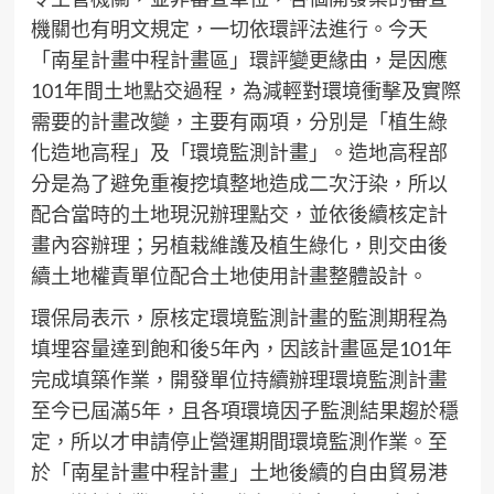
機關也有明文規定，一切依環評法進行。今天
「南星計畫中程計畫區」環評變更緣由，是因應
101年間土地點交過程，為減輕對環境衝擊及實際
需要的計畫改變，主要有兩項，分別是「植生綠
化造地高程」及「環境監測計畫」。造地高程部
分是為了避免重複挖填整地造成二次汙染，所以
配合當時的土地現況辦理點交，並依後續核定計
畫內容辦理；另植栽維護及植生綠化，則交由後
續土地權責單位配合土地使用計畫整體設計。
環保局表示，原核定環境監測計畫的監測期程為
填埋容量達到飽和後5年內，因該計畫區是101年
完成填築作業，開發單位持續辦理環境監測計畫
至今已屆滿5年，且各項環境因子監測結果趨於穩
定，所以才申請停止營運期間環境監測作業。至
於「南星計畫中程計畫」土地後續的自由貿易港