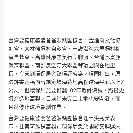
台灣要健康婆婆爸爸媽媽團協會，金煙囪文化協
進會、大林蒲遷村自救會、守護沿海六里遷村權
益自救會、高雄健康空氣行動聯盟、台灣水資源
保育聯盟、南部反空汙大聯盟等環團與在地里
長，今天到環保局旁聽環評會議。環團指出，原
環評書定稿內容規定填海造地高程達海平面以上7
公尺，但環保局竟要推翻102年環評決議，將變更
填海造地高程，目前尚未完工土地也要開發，而
且將停止環境監測作業。
台灣要健康婆婆爸爸媽媽團協會理事洪秀菊表
示，此案可能是高雄市環保局急於開發又遲遲未