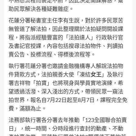
不熟悉流程而裹足不前，因此決定開課解惑，幫
助民眾解決各種疑難雜症。
花蓮分署秘書室主任李有生說，對於許多民眾苦
無管道了解法拍，因此整理關於法拍疑問開設課
程，將指派經驗豐富的「法拍達人」行政執行官
及書記官授課，內容包括搜尋法拍物件、判讀拍
賣公告、投標流程、得標後流程等。
執行署花蓮分署也邀請金融機構專人解說法拍物
件貸款方式，法拍親善大使「凍結
女王
」及執行
署吉祥物「拍寶」也將現身與學員實地演練，希
望透過活潑、深入淺出的方式，帶領民眾一窺法
拍世界，報名自7月22日起至8月7日，課程完全免
費，滿額為止。
法務部執行署各分署去年推動「123全國聯合拍賣
日」，統一時間、分時段進行查封的動產、不動