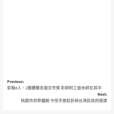
Previous:
彰縣8人、2團體獲杏壇芬芳獎 彰師附工退休師在其中
Next:
桃園市府祭鐵腕 今怪手進駐拆掉台灣民政府違建