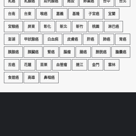
乳癌
乳腺癌
前列腺癌
南投
卵巢癌
台中
台北
台南
台東
喉癌
嘉義
基隆
子宮癌
宜蘭
宮頸癌
屏東
彰化
新北
新竹
桃園
淋巴癌
澎湖
甲狀腺癌
白血病
皮膚癌
肝癌
肺癌
胃癌
胰腺癌
胰臟癌
腎癌
腦瘤
腸癌
膀胱癌
膽囊癌
舌癌
花蓮
苗栗
血管瘤
連江
金門
雲林
食道癌
高雄
鼻咽癌