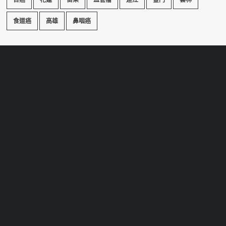
食道癌
高雄
鼻咽癌