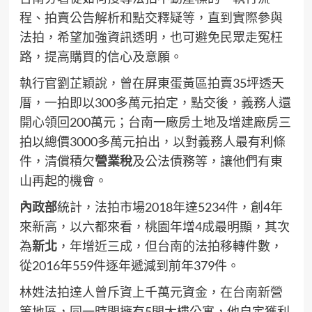
程、拍賣公告解析和點交釋疑等，直到實際參與
法拍，希望加強資訊透明，也可避免民眾走冤枉
路，提高購買的信心及意願。
執行官劉芷穎說，曾在屏東蛋黃區拍賣35坪透天
厝，一拍即以300多萬元拍定，點交後，義務人還
開心領回200萬元；台南一廠房土地及增建廠房三
拍以總價3000多萬元拍出，以對義務人最有利條
件，清償積欠
營業稅
及公法債務等，讓他們有東
山再起的機會。
內政部
統計，法拍市場2018年達5234件，創4年
來新高，以六都來看，桃園年增4成最明顯，其次
為
新北
，年增近三成，但台南的法拍移轉件數，
從2016年559件逐年遞減到前年379件。
林姓法拍達人曾斥資上千萬元資金，在台南新營
等地區，同一時間擁有5間大樓公寓，他自定獲利