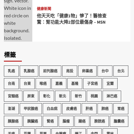
健康新聞
他天天吃「健康1物」慘了！醫檢查
驚：腎功能大降2部位最傷身 – MSN
標籤
乳癌
乳腺癌
前列腺癌
南投
卵巢癌
台中
台北
台南
台東
喉癌
嘉義
基隆
子宮癌
宜蘭
宮頸癌
屏東
彰化
新北
新竹
桃園
淋巴癌
澎湖
甲狀腺癌
白血病
皮膚癌
肝癌
肺癌
胃癌
胰腺癌
胰臟癌
腎癌
腦瘤
腸癌
膀胱癌
膽囊癌
舌癌
花蓮
苗栗
血管瘤
連江
金門
雲林