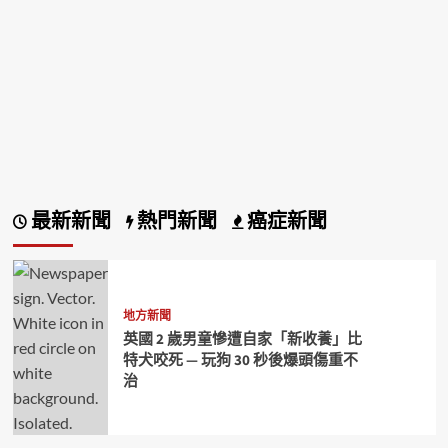
最新新聞
熱門新聞
癌症新聞
地方新聞
英國 2 歲男童慘遭自家「新收養」比
特犬咬死 — 玩狗 30 秒後爆頭傷重不
治