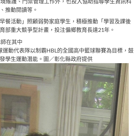
環境維護、門禁管理工作外，也投入協助指導學生資訊科
、推動閱讀等。
早餐活動」照顧弱勢家庭學生，積極推動「學習及課後
育部重大競爭型計畫，投注偏鄉教育長達21年。
球運動代表隊以制霸HBL的全國高中籃球聯賽為目標，鼓
發學生運動潛能。圖／彰化縣政府提供