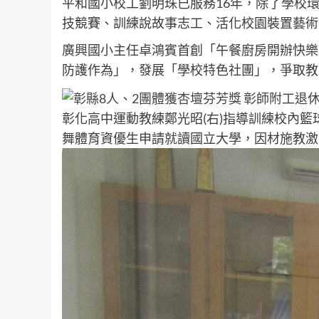
平和國小校工劉明珠已服務16年，除了學校
技競賽、訓練說故事志工、活化校園裝置藝術
廣興國小主任卓鴻賓首創「午餐廚房開辦快樂
防護作為」，發展「學校特色社團」，爭取教
彰化高中運動教練鄭光昭(右)指導訓練校內籃
舞體育資優生申請就讀國立大學，因材施教激