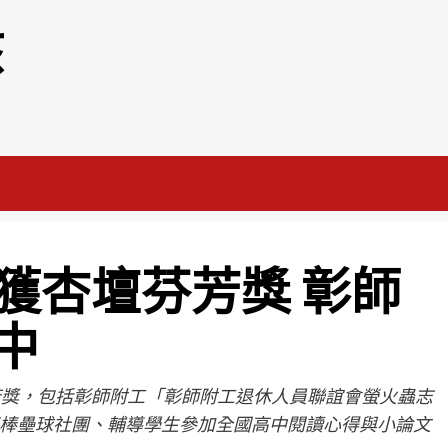
該
獲杏壇芬芳獎 彰師
中
芳獎，包括彰師附工「彰師附工退休人員聯誼會螢火蟲志
棒壘球社團、輔導學生參加全國高中閱讀心得與小論文