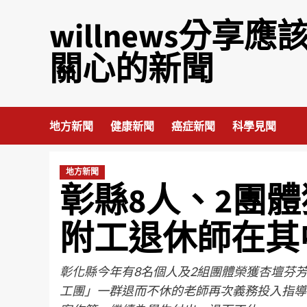
willnews分享應
關心的新聞
地方新聞
健康新聞
癌症新聞
科學見聞
地方新聞
彰縣8人、2團體
附工退休師在其
彰化縣今年有8名個人及2組團體榮獲杏壇芬
工團」一群退而不休的老師再次義務投入指導