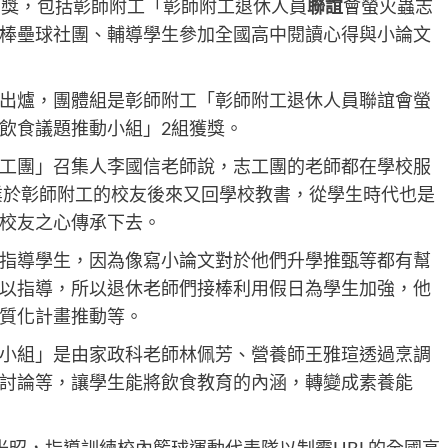
芳獎，包括彰師附工「彰師附工退休人員
聯誼
會螢火蟲志
棒壘球社團、輔導學生參加全國高中閱讀心得與小論文
出爐，團體組是彰師附工「彰師附工退休人員聯誼會螢
飲食議題推動小組」2組獲獎。
工團」召集人李國信老師說，志工團的老師都在學校服
畢業於彰師附工的校友後來又回學校教書，從學生時代也是
校友之心傳承下去。
指導學生，因為像寫小論文對於他們升學推甄等都有幫
以指導，所以退休老師們接棒利用假日為學生加強，他
質化計畫推動等。
小組」是由家政科老師林佩芳、營養師王雅瑄透過烹調
討論等，讓學生能將飲食教育的內涵，轉變成素養能