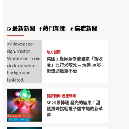
最新新聞
熱門新聞
癌症新聞
地方新聞
英國 2 歲男童慘遭自家「新收
養」比特犬咬死 — 玩狗 30 秒
後爆頭傷重不治
健康新聞
癌症新聞
SP2S思博瑞 發光的糖果：甜
蜜風味挑戰電子煙市場的新革
命