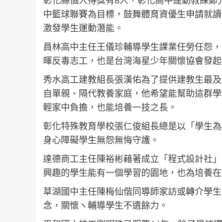
彰化縣個人得獎有8人，彰化高中運動教練鄭
中籃球聯賽為目標，鼓舞體育資優生申請就讀
激發學生運動潛能。
員林高中主任王儀珍輔導學生課業任勞任怨，
暉反毒志工，也是台灣海星少年關懷協會發起
秀水高工建教組長張漢佑為了提供建教生最及
自單親、隔代教養家庭，他希望能幫助這群學
輕家中負擔，也能培養一技之長。
彰化特殊教育學校張仁俊組長總是以「學生為
身心障礙學生無怨無悔守護。
達德商工主任陳裕彬藉著成立「程式設計社」
興趣的學生能有一個學習的園地，也為培養在
草湖國中主任陳梅仙偕同導師家訪或轉介學生
念，關懷ヽ輔導學生不遺餘力。