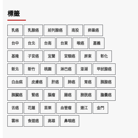
標籤
乳癌
乳腺癌
前列腺癌
南投
卵巢癌
台中
台北
台南
台東
喉癌
嘉義
基隆
子宮癌
宜蘭
宮頸癌
屏東
彰化
新北
新竹
桃園
淋巴癌
澎湖
甲狀腺癌
白血病
皮膚癌
肝癌
肺癌
胃癌
胰腺癌
胰臟癌
腎癌
腦瘤
腸癌
膀胱癌
膽囊癌
舌癌
花蓮
苗栗
血管瘤
連江
金門
雲林
食道癌
高雄
鼻咽癌