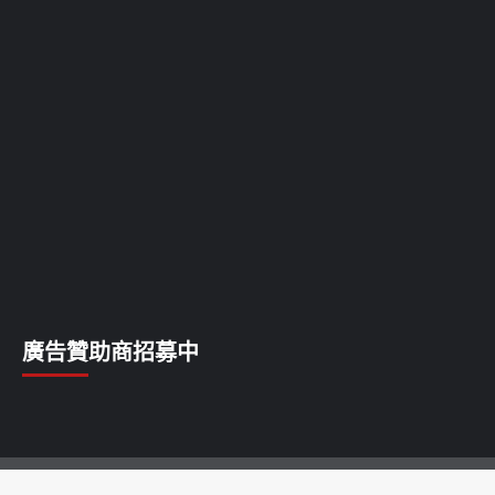
廣告贊助商招募中
乳癌
乳腺癌
前列腺癌
卵巢癌
唇癌
喉癌