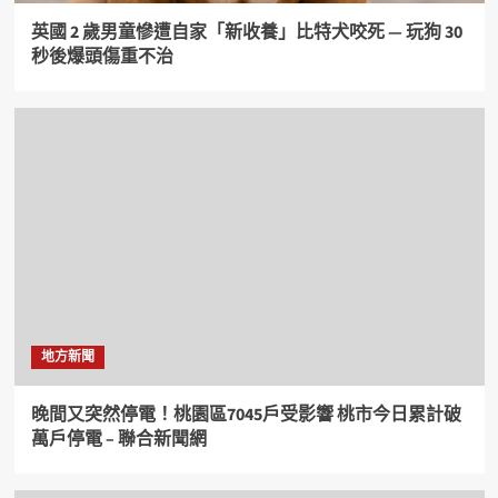
英國 2 歲男童慘遭自家「新收養」比特犬咬死 — 玩狗 30
秒後爆頭傷重不治
地方新聞
晚間又突然停電！桃園區7045戶受影響 桃市今日累計破
萬戶停電 – 聯合新聞網