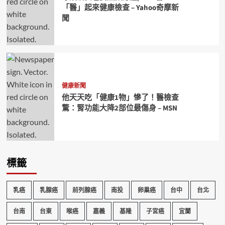
「醫」起來健康檢查 – Yahoo奇摩新
聞
健康新聞
他天天吃「健康1物」慘了！醫檢查
驚：腎功能大降2部位最傷身 – MSN
標籤
乳癌
乳腺癌
前列腺癌
南投
卵巢癌
台中
台北
台南
台東
喉癌
嘉義
基隆
子宮癌
宜蘭