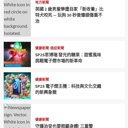
地方新聞
英國 2 歲男童慘遭自家「新收養」比
特犬咬死 — 玩狗 30 秒後爆頭傷重不
治
健康新聞
癌症新聞
SP2S思博瑞 發光的糖果：甜蜜風味
挑戰電子煙市場的新革命
健康新聞
SP2S 電子煙主機：科技與文化交織
的新興象徵
健康新聞
守護治安也要照顧身體| 三重警