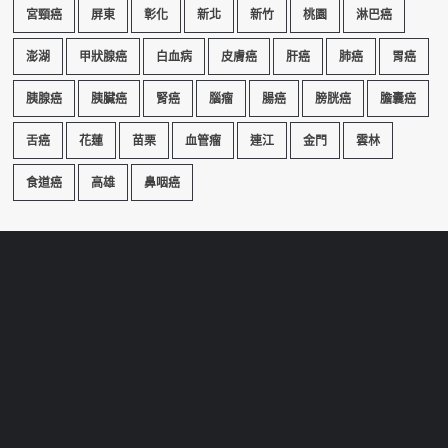
宮頸癌
屏東
彰化
新北
新竹
桃園
淋巴癌
澎湖
甲狀腺癌
白血病
皮膚癌
肝癌
肺癌
胃癌
胰腺癌
胰臟癌
腎癌
腦瘤
腸癌
膀胱癌
膽囊癌
舌癌
花蓮
苗栗
血管瘤
連江
金門
雲林
食道癌
高雄
鼻咽癌