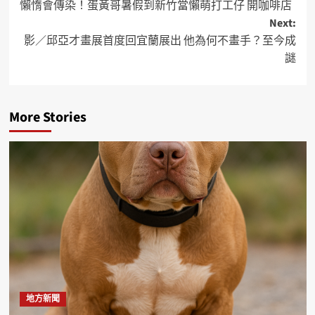
懶惰會傳染！蛋黃哥暑假到新竹當懶萌打工仔 開咖啡店
Next:
影／邱亞才畫展首度回宜蘭展出 他為何不畫手？至今成
謎
More Stories
地方新聞