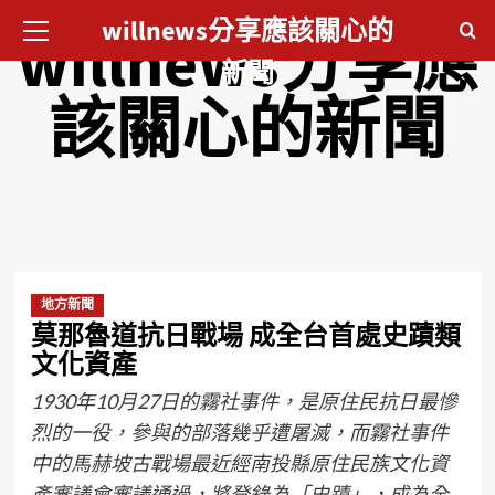
willnews分享應該關心的
willnews分享應
新聞
該關心的新聞
地方新聞
莫那魯道抗日戰場 成全台首處史蹟類
文化資產
1930年10月27日的霧社事件，是原住民抗日最慘
烈的一役，參與的部落幾乎遭屠滅，而霧社事件
中的馬赫坡古戰場最近經南投縣原住民族文化資
產審議會審議通過，將登錄為「史蹟」，成為全