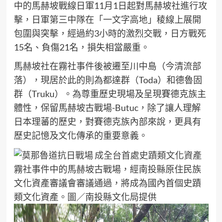
中的馬赫坡戰線日軍11月1日起對馬赫坡社進行攻
擊，日軍第三中隊在「一文字高地」稜線上展開
包圍與突擊，經過約3小時的激烈交戰，日方戰死
15名、負傷21名，損失相當嚴重。
馬赫坡社在霧社事件後被遷至川中島（今清流部
落），現居於此的則為都達群（Toda）和德魯固
群（Truku）。為尊重歷史現場及呈現賽德克族主
體性，保留馬赫坡古戰場-Butuc，除了讓人理解
日本理蕃的歷史，對賽德克族內部來說，更具有
歷史記憶及文化傳承的重要意義。
霧社事件中的馬赫坡古戰場，經南投縣原住民族
文化資產審議會審議通過，將成為國內首個史蹟
類文化資產。圖／南投縣文化局提供