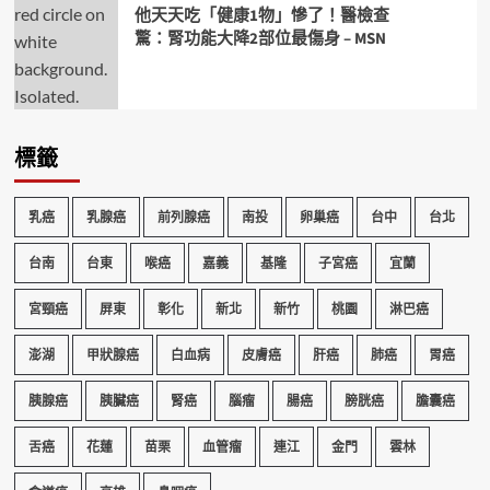
他天天吃「健康1物」慘了！醫檢查
驚：腎功能大降2部位最傷身 – MSN
標籤
乳癌
乳腺癌
前列腺癌
南投
卵巢癌
台中
台北
台南
台東
喉癌
嘉義
基隆
子宮癌
宜蘭
宮頸癌
屏東
彰化
新北
新竹
桃園
淋巴癌
澎湖
甲狀腺癌
白血病
皮膚癌
肝癌
肺癌
胃癌
胰腺癌
胰臟癌
腎癌
腦瘤
腸癌
膀胱癌
膽囊癌
舌癌
花蓮
苗栗
血管瘤
連江
金門
雲林