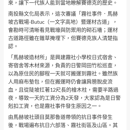
來，讓下一代族人能到當地瞭解賽德克的歷史。
南投縣文化局表示，這次審議「霧社事件．馬赫
坡古戰場-Butuc（一文字高地）暨運材古道」，
會勘時可清晰看見戰壕與防禦用的砌石墻；運材
古道路徑雖在雜草掩埋下，但賽德克族人清楚指
認。
「馬赫坡造材所」是興建霧社小學校日式宿舍、
寄宿舍等木材來源，負責的日警岡田竹松巡查，
以為原住民的腳程一天就可搬運到霧社。雖然族
人用麻布墊包，但在搬運時仍會讓肩膀脫皮流
血，且從陡坡扛著12尺長的檜木柱，需要半路過
夜，導致一天的工資分為2天發，大家認為是日警
剋扣工資，也是霧社事件發生原因之一。
由馬赫坡社頭目莫那魯道帶領的抗日事件發生
後，戰場遍布抗日六部落、霧社街區及山區。其