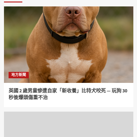
地方新聞
英國 2 歲男童慘遭自家「新收養」比特犬咬死 — 玩狗 30
秒後爆頭傷重不治