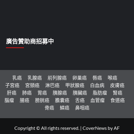
廣告贊助商招募中
乳癌
乳腺癌
前列腺癌
卵巢癌
唇癌
喉癌
子宮癌
宮頸癌
淋巴癌
甲狀腺癌
白血病
皮膚癌
肝癌
肺癌
胃癌
胰腺癌
胰臟癌
脂肪瘤
腎癌
腦瘤
腸癌
膀胱癌
膽囊癌
舌癌
血管瘤
食道癌
骨癌
鱗癌
鼻咽癌
Copyright © All rights reserved.
|
CoverNews
by AF