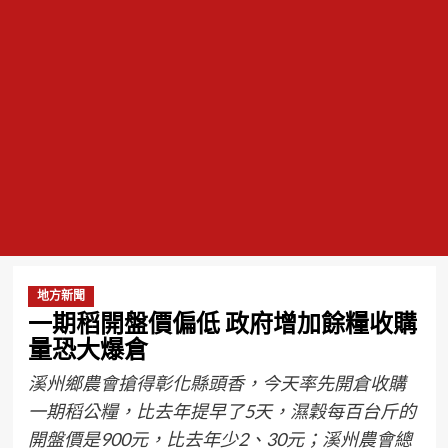
地方新聞
一期稻開盤價偏低 政府增加餘糧收購
量恐大爆倉
溪州鄉農會搶得彰化縣頭香，今天率先開倉收購
一期稻公糧，比去年提早了5天，濕穀每百台斤的
開盤價是900元，比去年少2、30元；溪州農會總