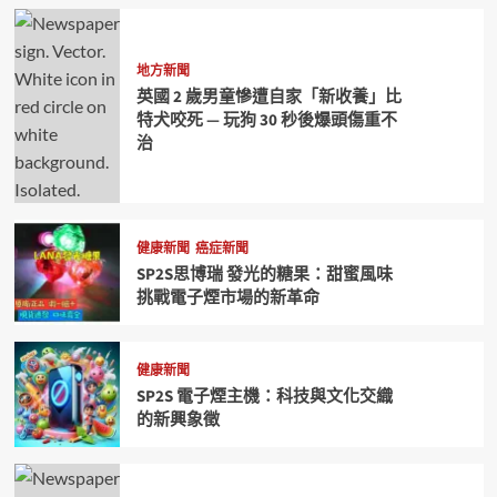
地方新聞
英國 2 歲男童慘遭自家「新收養」比
特犬咬死 — 玩狗 30 秒後爆頭傷重不
治
健康新聞
癌症新聞
SP2S思博瑞 發光的糖果：甜蜜風味
挑戰電子煙市場的新革命
健康新聞
SP2S 電子煙主機：科技與文化交織
的新興象徵