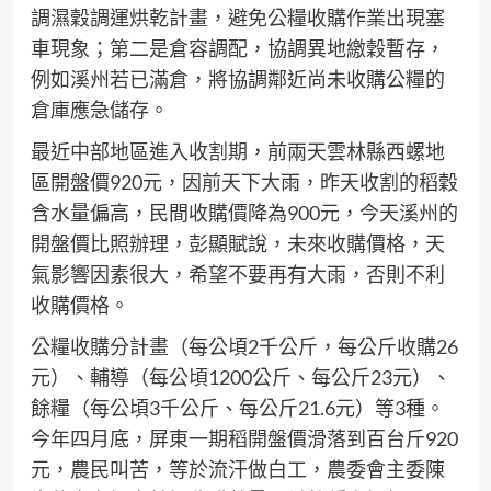
調濕穀調運烘乾計畫，避免公糧收購作業出現塞
車現象；第二是倉容調配，協調異地繳穀暫存，
例如溪州若已滿倉，將協調鄰近尚未收購公糧的
倉庫應急儲存。
最近中部地區進入收割期，前兩天雲林縣西螺地
區開盤價920元，因前天下大雨，昨天收割的稻穀
含水量偏高，民間收購價降為900元，今天溪州的
開盤價比照辦理，彭顯賦說，未來收購價格，天
氣影響因素很大，希望不要再有大雨，否則不利
收購價格。
公糧收購分計畫（每公頃2千公斤，每公斤收購26
元）、輔導（每公頃1200公斤、每公斤23元）、
餘糧（每公頃3千公斤、每公斤21.6元）等3種。
今年四月底，屏東一期稻開盤價滑落到百台斤920
元，農民叫苦，等於流汗做白工，農委會主委陳