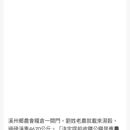
溪州鄉農會糧倉一開門，劉姓老農就載來濕穀，
過磅淨重4670公斤。「決定提前收購公糧是應
農