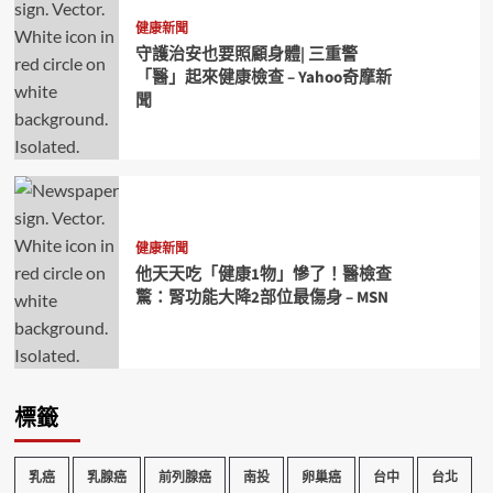
健康新聞
守護治安也要照顧身體| 三重警
「醫」起來健康檢查 – Yahoo奇摩新
聞
健康新聞
他天天吃「健康1物」慘了！醫檢查
驚：腎功能大降2部位最傷身 – MSN
標籤
乳癌
乳腺癌
前列腺癌
南投
卵巢癌
台中
台北