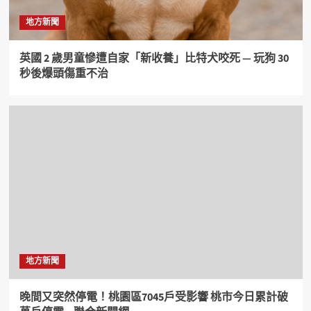
地方新聞
英國 2 歲男童慘遭自家「新收養」比特犬咬死 — 玩狗 30
秒後爆頭傷重不治
地方新聞
晚間又突然停電！桃園區7045戶受影響 桃市今日累計破