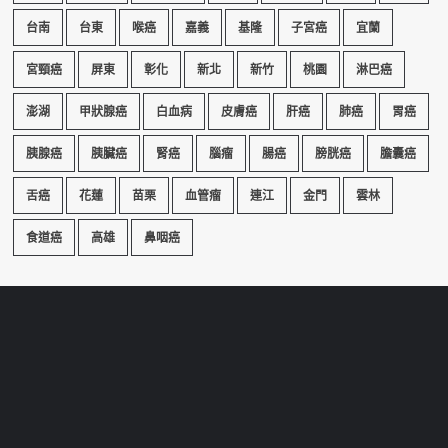
台南
台東
喉癌
嘉義
基隆
子宮癌
宜蘭
宮頸癌
屏東
彰化
新北
新竹
桃園
淋巴癌
澎湖
甲狀腺癌
白血病
皮膚癌
肝癌
肺癌
胃癌
胰腺癌
胰臟癌
腎癌
腦瘤
腸癌
膀胱癌
膽囊癌
舌癌
花蓮
苗栗
血管瘤
連江
金門
雲林
食道癌
高雄
鼻咽癌