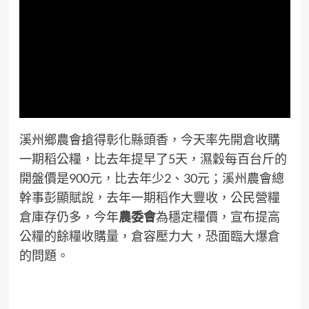
溪州鄉農會搶得彰化縣頭香，今天率先開倉收購
一期稻公糧，比去年提早了5天，濕穀每百台斤的
開盤價是900元，比去年少2、30元；溪州農會總
幹事彭顯賦說，去年一期稻作大豐收，公民營糧
倉庫存仍多，今年
農委會
為穩定糧價，宣布提高
公糧的餘糧收購量，倉容壓力大，恐面臨大爆倉
的問題。