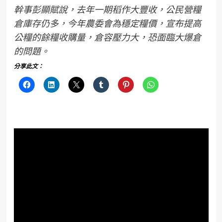
幹事彭顯賦說，去年一期稻作大豐收，公民營糧
倉庫存仍多，今年農委會為穩定糧價，宣布提高
公糧的餘糧收購量，倉容壓力大，恐面臨大爆倉
的問題。
分享此文：