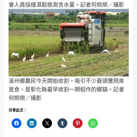
會人員採樣濕穀檢測含水量。記者何烱榮／攝影
溪州鄉農民今天開始收割，吸引不少蒼頭鷺飛來
覓食，是彰化縣最早收割一期稻作的鄉鎮。記者
何烱榮／攝影
分享此文：