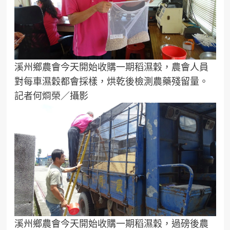
溪州鄉農會今天開始收購一期稻濕穀，農會人員
對每車濕穀都會採樣，烘乾後檢測農藥殘留量。
記者何烱榮／攝影
溪州鄉農會今天開始收購一期稻濕穀，過磅後農