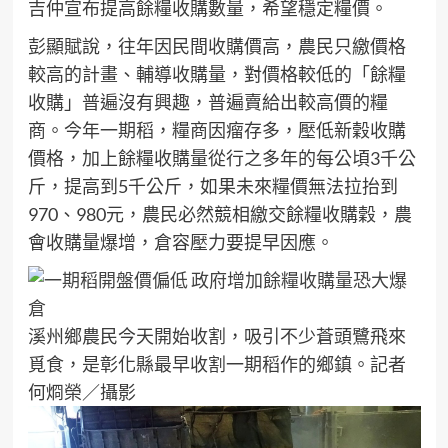
吉仲宣布提高餘糧收購數量，希望穩定糧價。
彭顯賦說，往年因民間收購價高，農民只繳價格
較高的計畫、輔導收購量，對價格較低的「餘糧
收購」普遍沒有興趣，普遍賣給出較高價的糧
商。今年一期稻，糧商因瘤存多，壓低新穀收購
價格，加上餘糧收購量從行之多年的每公頃3千公
斤，提高到5千公斤，如果未來糧價無法拉抬到
970、980元，農民必然競相繳交餘糧收購穀，農
會收購量爆增，倉容壓力要提早因應。
溪州鄉農民今天開始收割，吸引不少蒼頭鷺飛來
覓食，是彰化縣最早收割一期稻作的鄉鎮。記者
何烱榮／攝影