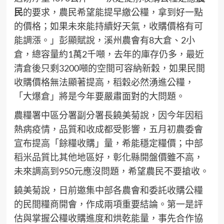
民
的要求，農民希望能提早繳公糧，拿到好一點
的價格；如果未來能持續好天氣，收購價格有可
能調漲。」彭顯賦說，溪州農會有8大倉、2小
倉，總容量約1萬2千噸，去年的庫存仍多，最近
清倉後只剩3200噸的空間可容納新穀，如果民間
收購價格無法顯著提高，稻穀必然湧進公糧，
「大爆倉」將是今年要嚴肅面對的大問題。
農糧署中區分署副分署長饒美菊說，因今年因稻
熱病疫情，品質和收成都受影響，五月初農委會
宣布提高「餘糧收購」量，希能穩定糧價；中部
稻米品質比其他地區好，彰化縣開盤價雖不高，
未來調高到950元應沒問題，希望農民不要搶收。
饒美菊說，日前邀集中部各農會和委託收購公糧
的民間糧商開會，作成兩項重要結論。第一是評
估與掌握公糧收購進度和烘乾能量，事先合作協