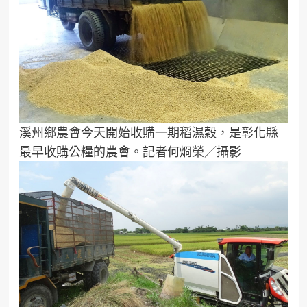
溪州鄉農會今天開始收購一期稻濕穀，是彰化縣
最早收購公糧的農會。記者何烱榮／攝影