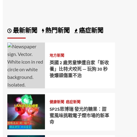
最新新聞
熱門新聞
癌症新聞
地方新聞
英國 2 歲男童慘遭自家「新收
養」比特犬咬死 — 玩狗 30 秒
後爆頭傷重不治
健康新聞
癌症新聞
SP2S思博瑞 發光的糖果：甜
蜜風味挑戰電子煙市場的新革
命