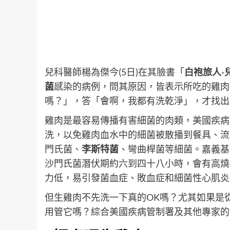
兒科醫師楊為傑今(5日)在其臉書「
白袍旅人-
菌
感染的病例，問其原因，皆表示所吃的雞肉
嗎？」，答「會啊，我都有洗乾淨」，才找出
雞肉是最容易傳播有害細菌的肉類，美國疾病
洗，以免雞肉血水中的細菌被散播到餐具、流
門氏菌、
李斯特菌
、彎曲桿菌等細菌。嘉義基
沙門氏菌潛伏期約六到四十八小時，會有高燒
力低，易引發菌血症、敗血症和細菌性心肌炎
但生雞肉不先洗一下真的OK嗎？尤其如果是
用管它嗎？綜合美國疾病管制署及其他專家的