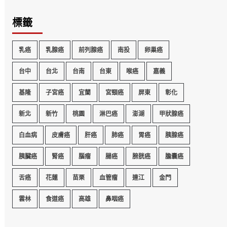
標籤
乳癌
乳腺癌
前列腺癌
南投
卵巢癌
台中
台北
台南
台東
喉癌
嘉義
基隆
子宮癌
宜蘭
宮頸癌
屏東
彰化
新北
新竹
桃園
淋巴癌
澎湖
甲狀腺癌
白血病
皮膚癌
肝癌
肺癌
胃癌
胰腺癌
胰臟癌
腎癌
腦瘤
腸癌
膀胱癌
膽囊癌
舌癌
花蓮
苗栗
血管瘤
連江
金門
雲林
食道癌
高雄
鼻咽癌