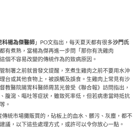
兒科楊為傑醫師
」PO文指出，每天夏天都有很多
沙門氏
都有煮熟，當楊為傑再進一步問「那你有洗雞肉
這個不容易改變的傳統作為的致病原因。
管制署之前就曾發文提醒，烹煮生雞肉之前不要用水沖
理台或其他食物上，被誤觸及誤食。生雞肉上常見有沙
督教醫院腸胃科醫師周莒光曾受《聯合報》訪問指出，
、腹瀉、嘔吐等症狀，雖致死率低，但若病患當時抵抗
等。
從傳統市場攤販買的，砧板上的血水、髒污、灰塵，都不
建議，以下這些處理方式，或許可以令你放心一點。