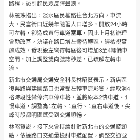
路程，恐引起民眾反彈聲浪。
林麗珠指出，淡水區民權路往台北方向，車流
大，民富街口近幾年隨著人口增多，開放24小時
可左轉，卻造成直行車道
塞車
，因此上月初辦理
會勘改善，決議在路口增左彎待轉區，經檢視實
施成效，發現設左彎待轉區後可增加3至4輛儲車
空間，加上調整雙向號誌秒差，已疏解左轉車
流。
新北市交通局交通安全科長林昭賢表示，新店區
復興路與建國路口也常受左轉車流影響，經取消4
格時段性禁停汽車停車格，並將原本2快車道、1
慢車道，調整為1左轉、1直行、1直右車道後，尖
峰時段都明顯感受到交通順暢。
林昭賢說，接下來會持續針對新北市的交通瓶頸
點，依據路口交通量檢討車道配置，調整交通號