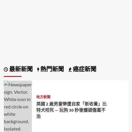
最新新聞
熱門新聞
癌症新聞
地方新聞
英國 2 歲男童慘遭自家「新收養」比
特犬咬死 — 玩狗 30 秒後爆頭傷重不
治