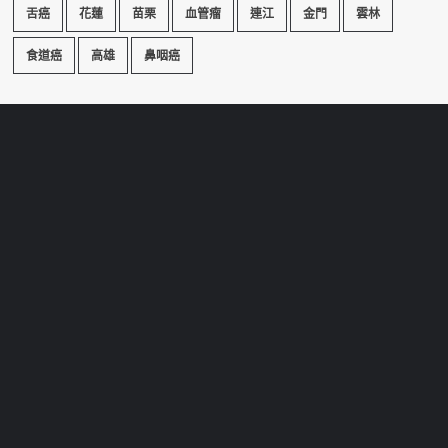
舌癌
花蓮
苗栗
血管瘤
連江
金門
雲林
食道癌
高雄
鼻咽癌