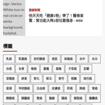
健康新聞
他天天吃「健康1物」慘了！醫檢查
驚：腎功能大降2部位最傷身 – MSN
標籤
乳癌
乳腺癌
前列腺癌
南投
卵巢癌
台中
台北
台南
台東
喉癌
嘉義
基隆
子宮癌
宜蘭
宮頸癌
屏東
彰化
新北
新竹
桃園
淋巴癌
澎湖
甲狀腺癌
白血病
皮膚癌
肝癌
肺癌
胃癌
胰腺癌
胰臟癌
腎癌
腦瘤
腸癌
膀胱癌
膽囊癌