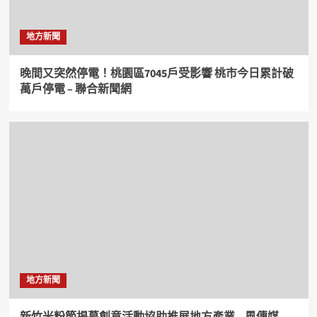
地方新聞
晚間又突然停電！桃園區7045戶受影響 桃市今日累計破
萬戶停電 – 聯合新聞網
地方新聞
新竹米粉節揭幕創意活動協助推展地方產業 – 風傳媒