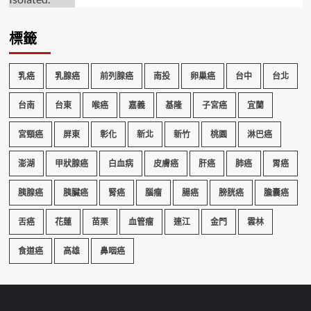
標籤
乳癌
乳腺癌
前列腺癌
南投
卵巢癌
台中
台北
台南
台東
喉癌
嘉義
基隆
子宮癌
宜蘭
宮頸癌
屏東
彰化
新北
新竹
桃園
淋巴癌
澎湖
甲狀腺癌
白血病
皮膚癌
肝癌
肺癌
胃癌
胰腺癌
胰臟癌
腎癌
腦瘤
腸癌
膀胱癌
膽囊癌
舌癌
花蓮
苗栗
血管瘤
連江
金門
雲林
食道癌
高雄
鼻咽癌