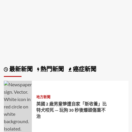
最新新聞
熱門新聞
癌症新聞
地方新聞
英國 2 歲男童慘遭自家「新收養」比
特犬咬死 — 玩狗 30 秒後爆頭傷重不
治