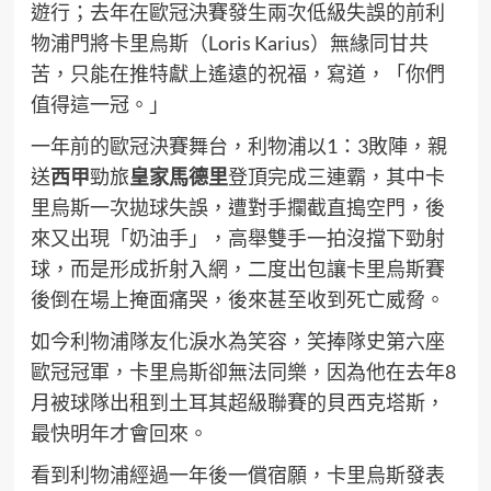
遊行；去年在歐冠決賽發生兩次低級失誤的前利
物浦門將卡里烏斯（Loris Karius）無緣同甘共
苦，只能在推特獻上遙遠的祝福，寫道，「你們
值得這一冠。」
一年前的歐冠決賽舞台，利物浦以1：3敗陣，親
送
西甲
勁旅
皇家馬德里
登頂完成三連霸，其中卡
里烏斯一次拋球失誤，遭對手攔截直搗空門，後
來又出現「奶油手」，高舉雙手一拍沒擋下勁射
球，而是形成折射入網，二度出包讓卡里烏斯賽
後倒在場上掩面痛哭，後來甚至收到死亡威脅。
如今利物浦隊友化淚水為笑容，笑捧隊史第六座
歐冠冠軍，卡里烏斯卻無法同樂，因為他在去年8
月被球隊出租到土耳其超級聯賽的貝西克塔斯，
最快明年才會回來。
看到利物浦經過一年後一償宿願，卡里烏斯發表