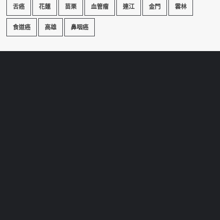
舌癌
花蓮
苗栗
血管瘤
連江
金門
雲林
食道癌
高雄
鼻咽癌