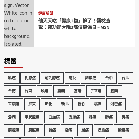
健康新聞
他天天吃「健康1物」慘了！醫檢查
驚：腎功能大降2部位最傷身 – MSN
標籤
乳癌
乳腺癌
前列腺癌
南投
卵巢癌
台中
台北
台南
台東
喉癌
嘉義
基隆
子宮癌
宜蘭
宮頸癌
屏東
彰化
新北
新竹
桃園
淋巴癌
澎湖
甲狀腺癌
白血病
皮膚癌
肝癌
肺癌
胃癌
胰腺癌
胰臟癌
腎癌
腦瘤
腸癌
膀胱癌
膽囊癌