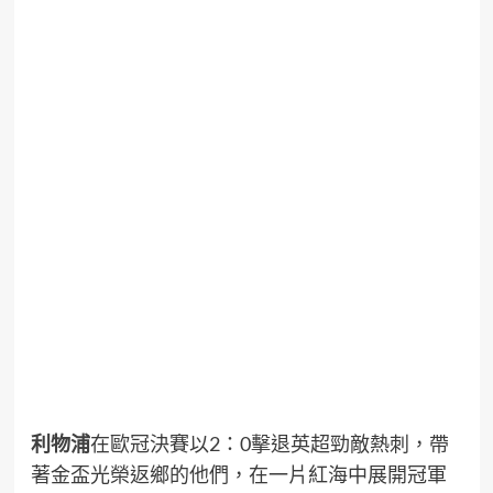
利物浦
在歐冠決賽以2：0擊退英超勁敵熱刺，帶
著金盃光榮返鄉的他們，在一片紅海中展開冠軍