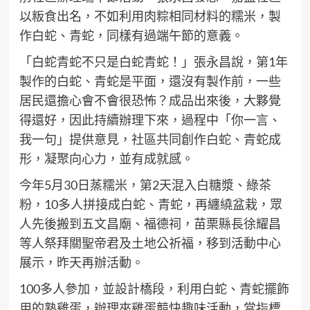
以粄食出名，不如利用肉粽相同材料的糯米，製
作白蛇、青蛇，同樣有過端午節的意義。
「白蛇青蛇不只是白蛇青蛇！」張永昌說，第1年
製作的白蛇、青蛇是平面，還沒有製作前，一些
居民還擔心會不會很恐怖？成品出來後，大夥覺
得還好，因此持續辦理下來，過程中「你一言、
我一句」提供意見，社區共同創作白蛇、青蛇成
形，凝聚向心力，並有成就感。
今年5月30日蒸糯米，第2天混入白糖漿、綠茶
粉，10多人拼接成白蛇、青蛇，再纏繞盆栽，眾
人先後搬到五文昌廟、福德祠，苗栗縣長徐耀昌
等人祭拜關聖帝君及土地公祈福，移到活動中心
展示，昨天再辦活動。
100多人參加，並設計橋段，利用白蛇、青蛇擺飾
用的熟雞蛋，辦理夾雞蛋競快趣味活動，當指標