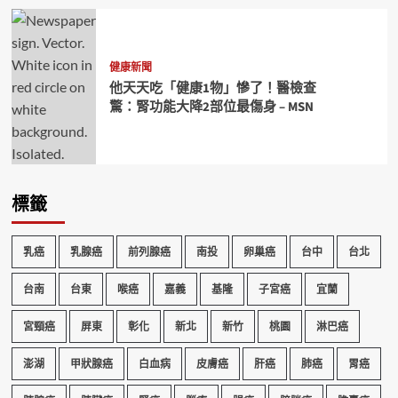
健康新聞
他天天吃「健康1物」慘了！醫檢查
驚：腎功能大降2部位最傷身 – MSN
標籤
乳癌
乳腺癌
前列腺癌
南投
卵巢癌
台中
台北
台南
台東
喉癌
嘉義
基隆
子宮癌
宜蘭
宮頸癌
屏東
彰化
新北
新竹
桃園
淋巴癌
澎湖
甲狀腺癌
白血病
皮膚癌
肝癌
肺癌
胃癌