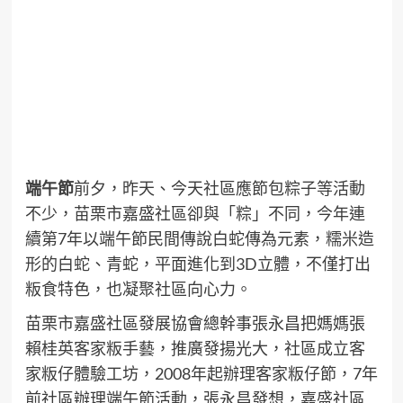
端午節
前夕，昨天、今天社區應節包粽子等活動
不少，苗栗市嘉盛社區卻與「粽」不同，今年連
續第7年以端午節民間傳說白蛇傳為元素，糯米造
形的白蛇、青蛇，平面進化到3D立體，不僅打出
粄食特色，也凝聚社區向心力。
苗栗市嘉盛社區發展協會總幹事張永昌把媽媽張
賴桂英客家粄手藝，推廣發揚光大，社區成立客
家粄仔體驗工坊，2008年起辦理客家粄仔節，7年
前社區辦理端午節活動，張永昌發想，嘉盛社區