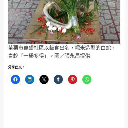
苗栗市嘉盛社區以粄食出名，糯米造型的白蛇、
青蛇「一舉多得」。圖／張永昌提供
分享此文：