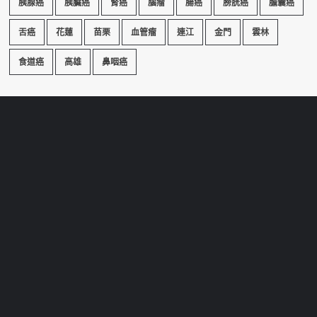
胰腺癌
胰臟癌
腎癌
腦瘤
腸癌
膀胱癌
膽囊癌
舌癌
花蓮
苗栗
血管瘤
連江
金門
雲林
食道癌
高雄
鼻咽癌