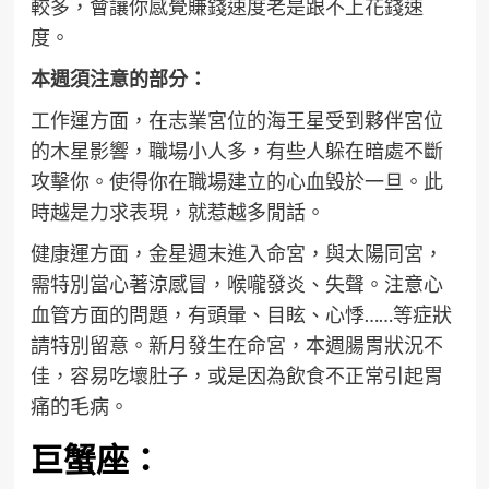
較多，會讓你感覺賺錢速度老是跟不上花錢速
度。
本週須注意的部分：
工作運方面，在志業宮位的海王星受到夥伴宮位
的木星影響，職場小人多，有些人躲在暗處不斷
攻擊你。使得你在職場建立的心血毀於一旦。此
時越是力求表現，就惹越多閒話。
健康運方面，金星週末進入命宮，與太陽同宮，
需特別當心著涼感冒，喉嚨發炎、失聲。注意心
血管方面的問題，有頭暈、目眩、心悸……等症狀
請特別留意。新月發生在命宮，本週腸胃狀況不
佳，容易吃壞肚子，或是因為飲食不正常引起胃
痛的毛病。
巨蟹座：