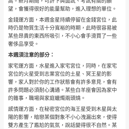
高。新月期間，可許下與面試、考試有關的願
望，會獲得很好的能量幫助，進入理想的單位。
金錢運方面，本週金星持續停留在金錢宮位，此
時仍是物質生活十分寬裕的時期，此時很容易被
某些昂貴的東西所吸引，不小心會手滑買了一些
奢侈品享受。
本週須注意的部分：
家宅運方面，水星進入家宅宮位，同時，在家宅
宮位的火星受到志業宮位的土星、冥王星的影
響，家人對於你的工作狀態會有許多意見，會有
許多問題必須耐心溝通。某些白羊座會因為家中
的雜事，職場與家庭蠟燭兩頭燒。
感情運方面，在秘密宮位的海王星受到木星與太
陽的影響，暗戀某個對象不小心洩漏出來，使得
雙方產生了尷尬的氣氛，說話變得很不自然。某