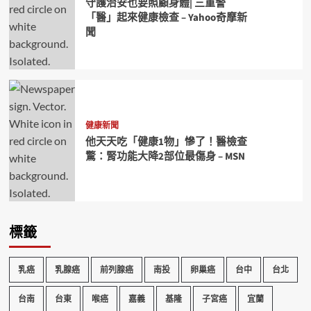
守護治安也要照顧身體| 三重警
「醫」起來健康檢查 – Yahoo奇摩新
聞
健康新聞
他天天吃「健康1物」慘了！醫檢查
驚：腎功能大降2部位最傷身 – MSN
標籤
乳癌
乳腺癌
前列腺癌
南投
卵巢癌
台中
台北
台南
台東
喉癌
嘉義
基隆
子宮癌
宜蘭