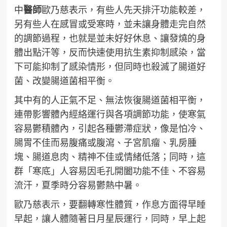
中
醫師
歐乃慈表示，有些人先天排汗功能較差，
另有些人在感冒或受寒時，並未讓身體走完自然
的調節過程，也就是並未好好休息、讓發燒的身
體出點汗等，反而快速使用抗生素抑制感染，當
下可能抑制了感染情形，但同時也殺滅了腸道好
菌、改變腸道菌相平衡。
其中有的人正氣不足、無法恢復腸道菌相平衡，
連帶影響體內經絡運行與各項調節功能，使寒氣
容易鬱積體內，引起各種鬱滯症狀，像是怕冷、
腸胃不佳而易腹痛或腹瀉、子宮肌瘤、乳房腫
塊、腸道息肉、精神不佳或情緒低落；同時，這
群「寒底」人容易因毛孔開闔功能不佳、不容易
流汗，夏季時分容易鬱熱中暑。
歐乃慈表示，要翻轉寒性體質，作息方面得早睡
早起，讓人體隨著日月星辰運行，同時，早上起