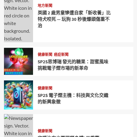
地方新聞
英國 2 歲男童慘遭自家「新收養」比
特犬咬死 — 玩狗 30 秒後爆頭傷重不
治
健康新聞
癌症新聞
SP2S思博瑞 發光的糖果：甜蜜風味
挑戰電子煙市場的新革命
健康新聞
SP2S 電子煙主機：科技與文化交織
的新興象徵
健康新聞