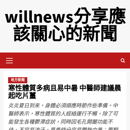
willnews分享應
該關心的新聞
地方新聞
寒性體質多病且易中暑 中醫師建議晨
起吃片薑
炎炎夏日到來，身體必須順應時節作些準備。中
醫師表示，寒性體質的人經絡運行不暢，除了可
能發生各種鬱滯症狀，同時因毛孔開闔功能不
佳、不容易流汗，夏季時分容易鬱熱中暑；要翻