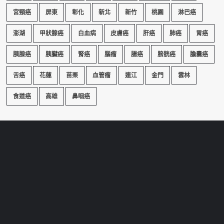
宮頸癌
屏東
彰化
新北
新竹
桃園
淋巴癌
澎湖
甲狀腺癌
白血病
皮膚癌
肝癌
肺癌
胃癌
胰腺癌
胰臟癌
腎癌
腦瘤
腸癌
膀胱癌
膽囊癌
舌癌
花蓮
苗栗
血管瘤
連江
金門
雲林
食道癌
高雄
鼻咽癌