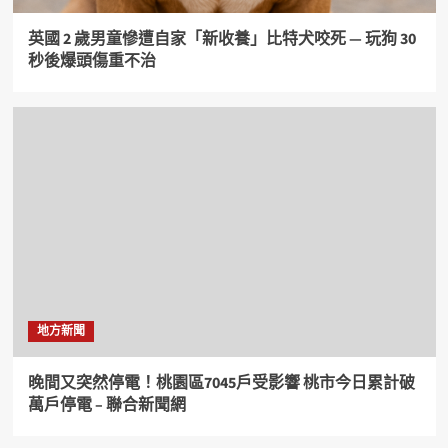
英國 2 歲男童慘遭自家「新收養」比特犬咬死 — 玩狗 30
秒後爆頭傷重不治
地方新聞
晚間又突然停電！桃園區7045戶受影響 桃市今日累計破
萬戶停電 – 聯合新聞網