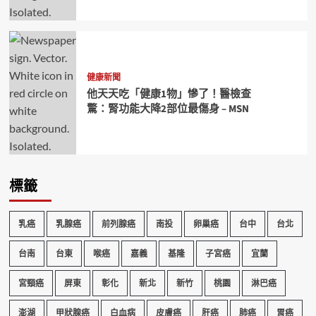
健康新聞
他天天吃「健康1物」慘了！醫檢查
驚：腎功能大降2部位最傷身 – MSN
標籤
乳癌
乳腺癌
前列腺癌
南投
卵巢癌
台中
台北
台南
台東
喉癌
嘉義
基隆
子宮癌
宜蘭
宮頸癌
屏東
彰化
新北
新竹
桃園
淋巴癌
澎湖
甲狀腺癌
白血病
皮膚癌
肝癌
肺癌
胃癌