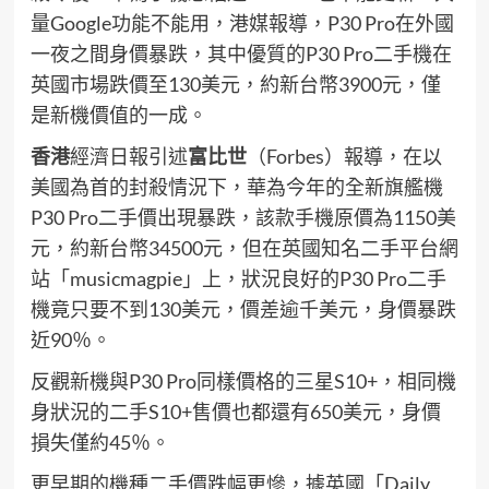
量Google功能不能用，港媒報導，P30 Pro在外國
一夜之間身價暴跌，其中優質的P30 Pro二手機在
英國市場跌價至130美元，約新台幣3900元，僅
是新機價值的一成。
香港
經濟日報引述
富比世
（Forbes）報導，在以
美國為首的封殺情況下，華為今年的全新旗艦機
P30 Pro二手價出現暴跌，該款手機原價為1150美
元，約新台幣34500元，但在英國知名二手平台網
站「musicmagpie」上，狀況良好的P30 Pro二手
機竟只要不到130美元，價差逾千美元，身價暴跌
近90％。
反觀新機與P30 Pro同樣價格的三星S10+，相同機
身狀況的二手S10+售價也都還有650美元，身價
損失僅約45％。
更早期的機種二手價跌幅更慘，據英國「Daily