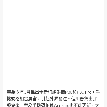
華為
今年3月推出全新旗艦
手機
P30和P30 Pro，手
機規格相當厲害，引起外界關注。但川普祭出封
殺令後，華為手機恐怕連Android也不能更新、大