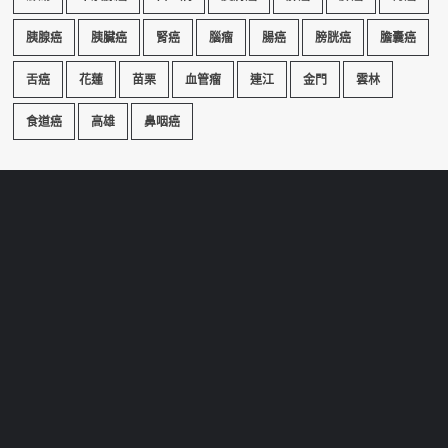
胰腺癌
胰臟癌
腎癌
腦瘤
腸癌
膀胱癌
膽囊癌
舌癌
花蓮
苗栗
血管瘤
連江
金門
雲林
食道癌
高雄
鼻咽癌