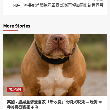
NBA／率暴龍首闖總冠軍賽 諾斯再領加國出征世界盃
More Stories
地方新聞
英國 2 歲男童慘遭自家「新收養」比特犬咬死 — 玩狗 30
秒後爆頭傷重不治